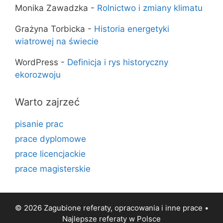
Monika Zawadzka
-
Rolnictwo i zmiany klimatu
Grażyna Torbicka
-
Historia energetyki
wiatrowej na świecie
WordPress
-
Definicja i rys historyczny
ekorozwoju
Warto zajrzeć
pisanie prac
prace dyplomowe
prace licencjackie
prace magisterskie
© 2026 Zagubione referaty, opracowania i inne prace •
Najlepsze
referaty
w Polsce