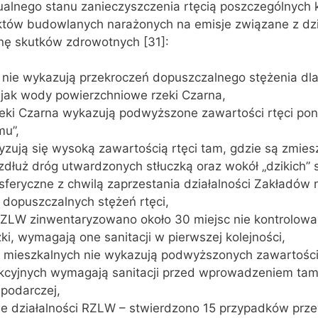
ualnego stanu zanieczyszczenia rtęcią poszczególnyc
któw budowlanych narażonych na emisje związane z dzi
nę skutków zdrowotnych [31]:
nie wykazują przekroczeń dopuszczalnego stężenia dl
 jak wody powierzchniowe rzeki Czarna,
eki Czarna wykazują podwyższone zawartości rtęci poni
mu”,
yzują się wysoką zawartością rtęci tam, gdzie są zmies
dłuż dróg utwardzonych stłuczką oraz wokół „dzikich” 
feryczne z chwilą zaprzestania działalności Zakładów 
 dopuszczalnych stężeń rtęci,
ZLW zinwentaryzowano około 30 miejsc nie kontrolow
zki, wymagają one sanitacji w pierwszej kolejności,
 mieszkalnych nie wykazują podwyższonych zawartości 
ukcyjnych wymagają sanitacji przed wprowadzeniem ta
spodarczej,
ne działalności RZLW – stwierdzono 15 przypadków prz