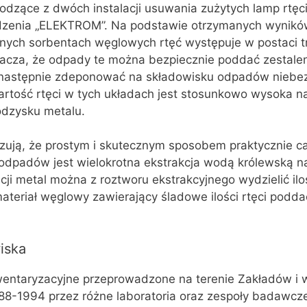
odzące z dwóch instalacji usuwania zużytych lamp rtęc
dzenia „ELEKTROM”. Na podstawie otrzymanych wynik
anych sorbentach węglowych rtęć występuje w postaci 
acza, że odpady te można bezpiecznie poddać zestalen
 następnie zdeponować na składowisku odpadów niebe
rtość rtęci w tych układach jest stosunkowo wysoka n
dzysku metalu.
zują, że prostym i skutecznym sposobem praktycznie c
h odpadów jest wielokrotna ekstrakcja wodą królewską 
acji metal można z roztworu ekstrakcyjnego wydzielić il
ateriał węglowy zawierający śladowe ilości rtęci poddać 
iska
wentaryzacyjne przeprowadzone na terenie Zakładów i w
988-1994 przez różne laboratoria oraz zespoły badawcz