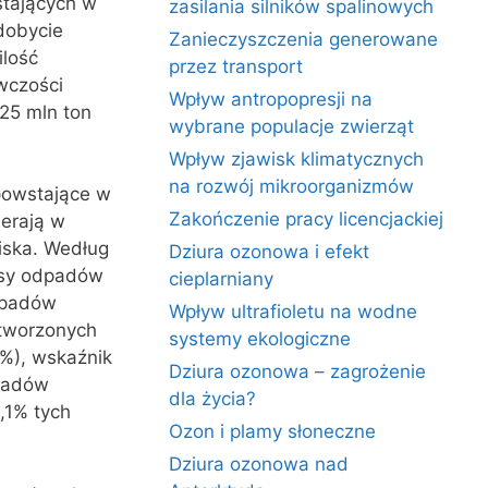
stających w
zasilania silników spalinowych
dobycie
Zanieczyszczenia generowane
ilość
przez transport
wczości
Wpływ antropopresji na
125 mln ton
wybrane populacje zwierząt
Wpływ zjawisk klimatycznych
na rozwój mikroorganizmów
powstające w
Zakończenie pracy licencjackiej
erają w
ska. Według
Dziura ozonowa i efekt
asy odpadów
cieplarniany
dpadów
Wpływ ultrafioletu na wodne
ytworzonych
systemy ekologiczne
%), wskaźnik
Dziura ozonowa – zagrożenie
dpadów
dla życia?
,1% tych
Ozon i plamy słoneczne
Dziura ozonowa nad