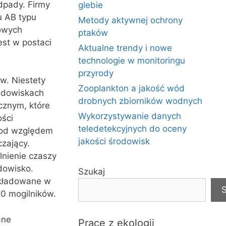
dpady. Firmy
glebie
u AB typu
Metody aktywnej ochrony
wowych
ptaków
st w postaci
Aktualne trendy i nowe
technologie w monitoringu
przyrody
w. Niestety
Zooplankton a jakość wód
adowiskach
drobnych zbiorników wodnych
cznym, które
Wykorzystywanie danych
ości
teledetekcyjnych do oceny
pod względem
jakości środowisk
zający.
lnienie czaszy
dowisko.
Szukaj
składowane w
S
20 mogilników.
ane
Prace z ekologii