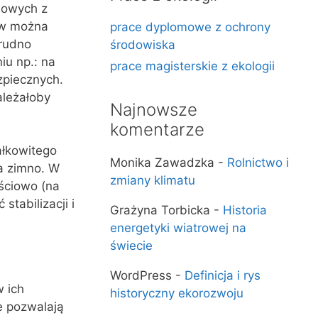
iowych z
ów można
prace dyplomowe z ochrony
trudno
środowiska
iu np.: na
prace magisterskie z ekologii
zpiecznych.
ależałoby
Najnowsze
komentarze
ałkowitego
Monika Zawadzka
-
Rolnictwo i
na zimno. W
zmiany klimatu
ościowo (na
stabilizacji i
Grażyna Torbicka
-
Historia
energetyki wiatrowej na
świecie
WordPress
-
Definicja i rys
 ich
historyczny ekorozwoju
e pozwalają