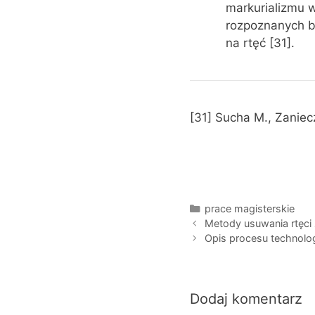
markurializmu 
rozpoznanych 
na rtęć [31].
[31] Sucha M., Zaniec
Kategorie
prace magisterskie
Metody usuwania rtęc
Opis procesu technolo
Dodaj komentarz