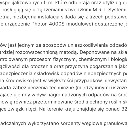
pecjalizowanych firm, które odbierają oraz utylizują o
ej posługują się urządzeniami szwedzkimi M.R.T. System
tna, niezbędna instalacja składa się z trzech podsta
 urządzenie Photon 4000S (modułowe) dostarczone je
ów jest jednym ze sposobów unieszkodliwiania odpadó
bardziej rozpowszechnioną metodą. Deponowane na skł
ntrolowanym procesom fizycznym, chemicznym i biologi
żliwości dla otoczenia oraz przyczyną pogarszania jak
zabezpieczenia składowisk odpadów niebezpiecznych 
na środowisko jest w większości przypadków niewystarc
iada zabezpieczenia techniczne (między innymi uszcze
czające ujemny wpływ nagromadzonych odpadów na śro
owią również przeterminowane środki ochrony roślin 
ce związki rtęci. Na terenie kraju znajduje się ponad 3
iadczalnych wykorzystano sorbenty węglowe granulow