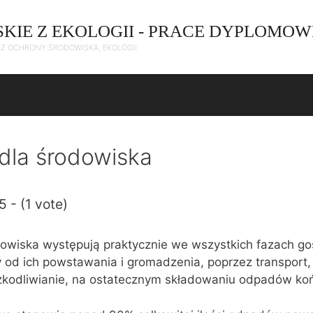
SKIE Z EKOLOGII - PRACE DYPLOMOW
C Z OCHRONY ŚRODOWISKA, EKOLOGII
dla środowiska
5 - (1 vote)
dowiska występują praktycznie we wszystkich fazach go
od ich powstawania i gromadzenia, poprzez transport
szkodliwianie, na ostatecznym składowaniu odpadów ko