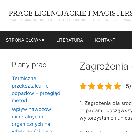
Przejdź
do
PRACE LICENCJACKIE I MAGISTER
treści
PRACE Z ZAKRESU EKOLOGII, PRACE O OCHRONIE ŚRODOWISKA, PISANIE PRA
STRONA GŁÓWNA
LITERATURA
KONTAKT
Plany prac
Zagrożenia 
Termiczne
5/
przekształcanie
odpadów – przegląd
metod
1. Zagrożenia dla śro
Wpływ nawozów
odpadami, począwszy 
mineralnych i
wykorzystanie i unie
organicznych na
właściwości gleb