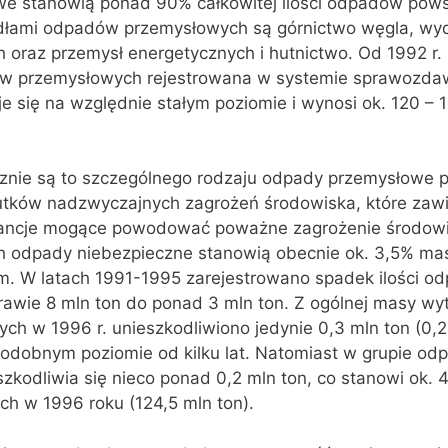
e stanowią ponad 90% całkowitej ilości odpadów pow
dłami odpadów przemysłowych są górnictwo węgla, wy
oraz przemysł energetycznych i hutnictwo. Od 1992 r. 
w przemysłowych rejestrowana w systemie sprawozda
je się na względnie stałym poziomie i wynosi ok. 120 – 
znie są to szczególnego rodzaju odpady przemysłowe 
kutków nadzwyczajnych zagrożeń środowiska, które zawi
tancje mogące powodować poważne zagrożenie środowi
h odpady niebezpieczne stanowią obecnie ok. 3,5% m
. W latach 1991-1995 zarejestrowano spadek ilości o
rawie 8 mln ton do ponad 3 mln ton. Z ogólnej masy w
h w 1996 r. unieszkodliwiono jedynie 0,3 mln ton (0,2
podobnym poziomie od kilku lat. Natomiast w grupie o
zkodliwia się nieco ponad 0,2 mln ton, co stanowi ok. 4
 w 1996 roku (124,5 mln ton).