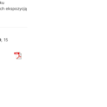
oku
ch ekspozycją
9
, 15