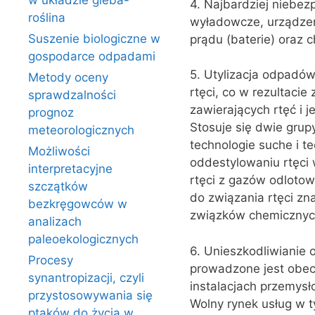
w układzie gleba-
4. Najbardziej niebe
roślina
wyładowcze, urządzeni
Suszenie biologiczne w
prądu (baterie) oraz c
gospodarce odpadami
5. Utylizacja odpadów
Metody oceny
rtęci, co w rezultaci
sprawdzalności
zawierających rtęć i j
prognoz
Stosuje się dwie grupy
meteorologicznych
technologie suche i t
Możliwości
oddestylowaniu rtęci
interpretacyjne
rtęci z gazów odlotow
szczątków
do związania rtęci zn
bezkręgowców w
związków chemicznych,
analizach
paleoekologicznych
6. Unieszkodliwianie
Procesy
prowadzone jest obec
synantropizacji, czyli
instalacjach przemysło
przystosowywania się
Wolny rynek usług w t
ptaków do życia w