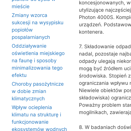
koncesjonowanych, wys
mieście
utylizujące najczęści
Zmiany wzorca
Photon 4000S. Komple
sukcesji na wysypisku
urządzeń. Podstawowe
popiołów
kontenera.
pospalarnianych
Oddziaływanie
7. Składowanie odpad
oświetlenia miejskiego
nadal, pozostaje naj
na faunę i sposoby
odpady ulegają nieko
minimalizowania tego
mogą być źródłem ucią
efektu
środowiska. Stopień 
ograniczania wpływu 
Choroby pasożytnicze
Niewiele obiektów pos
w dobie zmian
składowiska) ograni
klimatycznych
Poważny problem stan
Wpływ ocieplenia
mogilnikach, zawierają
klimatu na strukturę i
funkcjonowanie
8. W badaniach dośw
ekosystemów wodnych