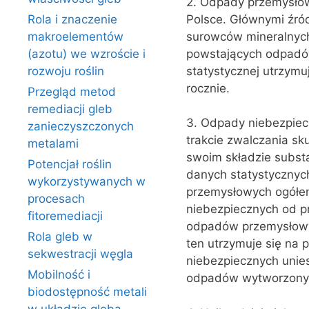
2. Odpady przemysłow
Polsce. Głównymi źró
Rola i znaczenie
surowców mineralnych 
makroelementów
powstających odpadó
(azotu) we wzroście i
statystycznej utrzymu
rozwoju roślin
rocznie.
Przegląd metod
remediacji gleb
3. Odpady niebezpiec
zanieczyszczonych
trakcie zwalczania s
metalami
swoim składzie subs
Potencjał roślin
danych statystycznyc
wykorzystywanych w
przemysłowych ogółem
procesach
niebezpiecznych od p
fitoremediacji
odpadów przemysłowyc
Rola gleb w
ten utrzymuje się na 
sekwestracji węgla
niebezpiecznych unies
Mobilność i
odpadów wytworzonych
biodostępność metali