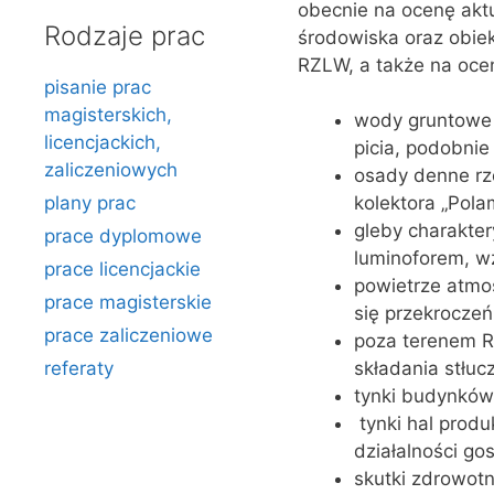
obecnie na ocenę akt
Rodzaje prac
środowiska oraz obie
RZLW, a także na oce
pisanie prac
magisterskich,
wody gruntowe 
licencjackich,
picia, podobnie
zaliczeniowych
osady denne rz
plany prac
kolektora „Pola
gleby charakter
prace dyplomowe
luminoforem, wz
prace licencjackie
powietrze atmos
prace magisterskie
się przekroczeń
prace zaliczeniowe
poza terenem R
referaty
składania stłuc
tynki budynków
tynki hal prod
działalności go
skutki zdrowot