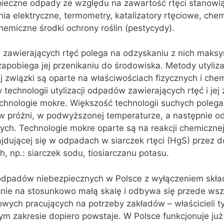
zpieczne odpady ze względu na zawartość rtęci stanowi
a elektryczne, termometry, katalizatory rtęciowe, che
hemiczne środki ochrony roślin (pestycydy).
 zawierających rtęć polega na odzyskaniu z nich maksym
e zapobiega jej przenikaniu do środowiska. Metody utyli
ej związki są oparte na właściwościach fizycznych i chem
 technologii utylizacji odpadów zawierających rtęć i jej 
echnologie mokre. Większość technologii suchych polega
 w próżni, w podwyższonej temperaturze, a następnie o
ych. Technologie mokre oparte są na reakcji chemiczne
ajdującej się w odpadach w siarczek rtęci (HgS) przez 
 np.: siarczek sodu, tiosiarczanu potasu.
 odpadów niebezpiecznych w Polsce z wyłączeniem skł
nie na stosunkowo małą skalę i odbywa się przede ws
wych pracujących na potrzeby zakładów – właścicieli tyc
ym zakresie dopiero powstaje. W Polsce funkcjonuje już