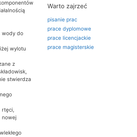
h komponentów
Warto zajrzeć
ałalnością
pisanie prac
prace dyplomowe
a wody do
prace licencjackie
prace magisterskie
żej wylotu
zane z
składowisk,
nie stwierdza
anego
rtęci,
m nowej
ewlekłego