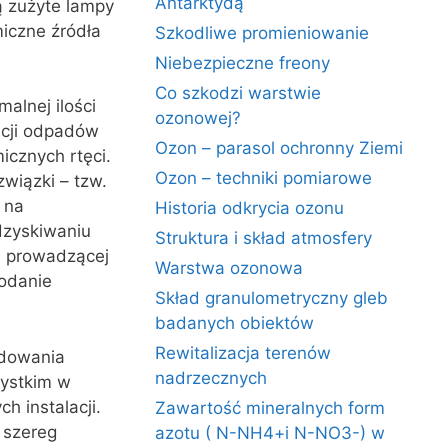
Antarktydą
ą zużyte lampy
miczne źródła
Szkodliwe promieniowanie
Niebezpieczne freony
Co szkodzi warstwie
alnej ilości
ozonowej?
zacji odpadów
Ozon – parasol ochronny Ziemi
icznych rtęci.
Ozon – techniki pomiarowe
związki – tzw.
 na
Historia odkrycia ozonu
dzyskiwaniu
Struktura i skład atmosfery
j prowadzącej
Warstwa ozonowa
dodanie
Skład granulometryczny gleb
badanych obiektów
Rewitalizacja terenów
adowania
nadrzecznych
zystkim w
h instalacji.
Zawartość mineralnych form
 szereg
azotu ( N-NH4+i N-NO3-) w