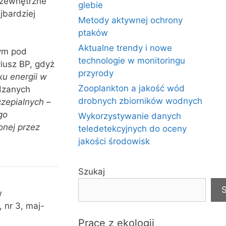
e zewnętrzne
glebie
jbardziej
Metody aktywnej ochrony
ptaków
Aktualne trendy i nowe
zym pod
technologie w monitoringu
iusz BP, gdyż
przyrody
ku energii w
Zooplankton a jakość wód
dzanych
drobnych zbiorników wodnych
czepialnych –
go
Wykorzystywanie danych
onej przez
teledetekcyjnych do oceny
jakości środowisk
Szukaj
S
w
 nr 3, maj-
Prace z ekologii