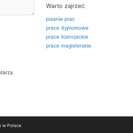
Warto zajrzeć
pisanie prac
prace dyplomowe
prace licencjackie
prace magisterskie
tarzy.
y
w Polsce