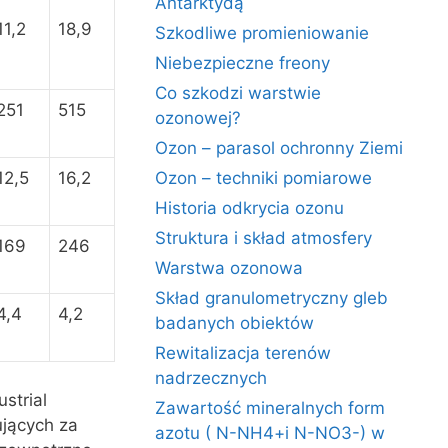
Antarktydą
11,2
18,9
Szkodliwe promieniowanie
Niebezpieczne freony
Co szkodzi warstwie
251
515
ozonowej?
Ozon – parasol ochronny Ziemi
12,5
16,2
Ozon – techniki pomiarowe
Historia odkrycia ozonu
Struktura i skład atmosfery
169
246
Warstwa ozonowa
Skład granulometryczny gleb
4,4
4,2
badanych obiektów
Rewitalizacja terenów
nadrzecznych
ustrial
Zawartość mineralnych form
ujących za
azotu ( N-NH4+i N-NO3-) w