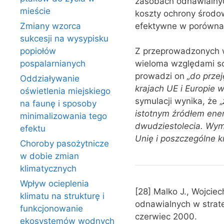
zasobach odnawialnych
mieście
koszty ochrony środowi
efektywne w porównan
Zmiany wzorca
sukcesji na wysypisku
popiołów
Z przeprowadzonych w
pospalarnianych
wieloma względami sc
prowadzi on
„do przej
Oddziaływanie
krajach UE i Europie 
oświetlenia miejskiego
symulacji wynika, że „
na faunę i sposoby
istotnym źródłem ener
minimalizowania tego
dwudziestolecia. Wyma
efektu
Unię i poszczególne kr
Choroby pasożytnicze
w dobie zmian
klimatycznych
Wpływ ocieplenia
[28] Malko J., Wojci
klimatu na strukturę i
odnawialnych w strate
funkcjonowanie
czerwiec 2000.
ekosystemów wodnych