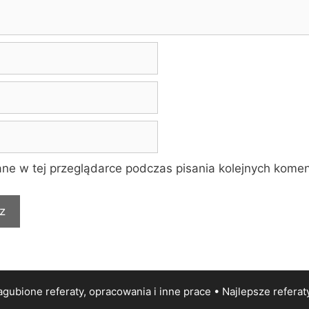
ne w tej przeglądarce podczas pisania kolejnych komen
gubione referaty, opracowania i inne prace • Najlepsze
referat