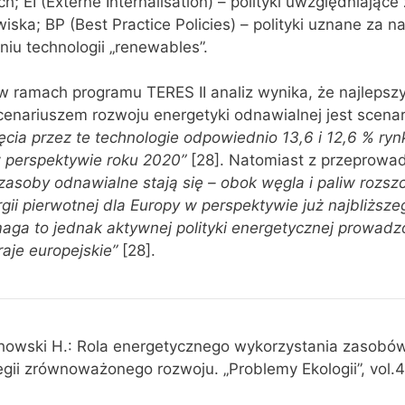
; EI (Externe Internalisation) – polityki uwzględniając
ska; BP (Best Practice Policies) – polityki uznane za na
iu technologii „renewables”.
 ramach programu TERES II analiz wynika, że najleps
enariuszem rozwoju energetyki odnawialnej jest scenar
ęcia przez te technologie odpowiednio 13,6 i 12,6 % ryn
w perspektywie roku 2020”
[28]. Natomiast z przeprowa
zasoby odnawialne stają się – obok węgla i paliw rozsz
gii pierwotnej dla Europy w perspektywie już najbliższe
ga to jednak aktywnej polityki energetycznej prowadz
aje europejskie”
[28].
echowski H.: Rola energetycznego wykorzystania zasobó
gii zrównoważonego rozwoju. „Problemy Ekologii”, vol.4,