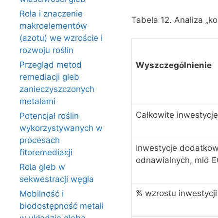
Rola i znaczenie
Tabela 12. Analiza „ko
makroelementów
(azotu) we wzroście i
rozwoju roślin
Przegląd metod
Wyszczególnienie
remediacji gleb
zanieczyszczonych
metalami
Całkowite inwestycje
Potencjał roślin
wykorzystywanych w
procesach
Inwestycje dodatkowe
fitoremediacji
odnawialnych, mld 
Rola gleb w
sekwestracji węgla
% wzrostu inwestycji
Mobilność i
biodostępność metali