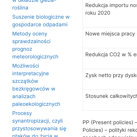
w układzie gleba-
Redukcja importu no
roślina
roku 2020
Suszenie biologiczne w
gospodarce odpadami
Metody oceny
Nowe miejsca pracy (
sprawdzalności
prognoz
Redukcja CO2 w % em
meteorologicznych
Możliwości
interpretacyjne
Zysk netto przy dysk
szczątków
bezkręgowców w
Stosunek całkowityc
analizach
paleoekologicznych
Procesy
synantropizacji, czyli
PP (Present policies) –
przystosowywania się
Policies) – polityki 
ptaków do życia w