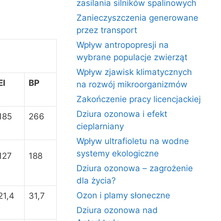
zasilania silników spalinowych
Zanieczyszczenia generowane
przez transport
Wpływ antropopresji na
wybrane populacje zwierząt
Wpływ zjawisk klimatycznych
EI
BP
na rozwój mikroorganizmów
Zakończenie pracy licencjackiej
Dziura ozonowa i efekt
185
266
cieplarniany
Wpływ ultrafioletu na wodne
systemy ekologiczne
127
188
Dziura ozonowa – zagrożenie
dla życia?
Ozon i plamy słoneczne
21,4
31,7
Dziura ozonowa nad