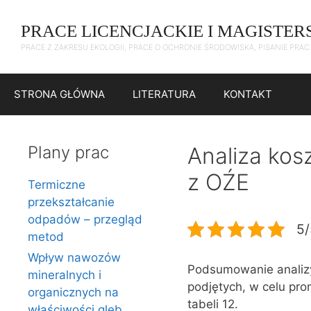
Przejdź
do
PRACE LICENCJACKIE I MAGISTER
treści
PRACE Z ZAKRESU EKOLOGII, PRACE O OCHRONIE ŚRODOWISKA, PISANIE PRA
STRONA GŁÓWNA
LITERATURA
KONTAKT
Plany prac
Analiza kos
z OŹE
Termiczne
przekształcanie
odpadów – przegląd
5/
metod
Wpływ nawozów
Podsumowanie analizy
mineralnych i
podjętych, w celu pro
organicznych na
tabeli 12.
właściwości gleb