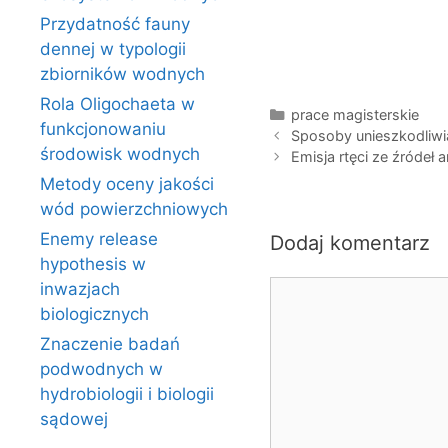
Przydatność fauny
dennej w typologii
zbiorników wodnych
Rola Oligochaeta w
Kategorie
prace magisterskie
funkcjonowaniu
Sposoby unieszkodliwi
środowisk wodnych
Emisja rtęci ze źródeł
Metody oceny jakości
wód powierzchniowych
Enemy release
Dodaj komentarz
hypothesis w
Komentarz
inwazjach
biologicznych
Znaczenie badań
podwodnych w
hydrobiologii i biologii
sądowej