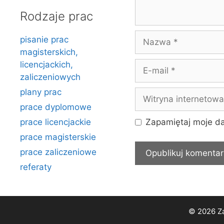
Rodzaje prac
Nazwa
pisanie prac
magisterskich,
licencjackich,
E-
zaliczeniowych
mail
plany prac
Witryna
internetowa
prace dyplomowe
prace licencjackie
Zapamiętaj moje da
prace magisterskie
prace zaliczeniowe
referaty
© 2026 Za