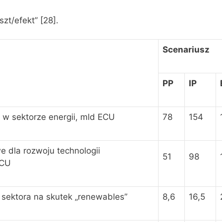
szt/efekt” [28].
Scenariusz
PP
IP
 w sektorze energii, mld ECU
78
154
 dla rozwoju technologii
51
98
ECU
 sektora na skutek „renewables”
8,6
16,5