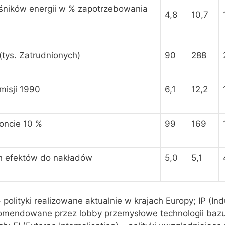
śników energii w % zapotrzebowania
4,8
10,7
tys. Zatrudnionych)
90
288
isji 1990
6,1
12,2
oncie 10 %
99
169
h efektów do nakładów
5,0
5,1
 polityki realizowane aktualnie w krajach Europy; IP (Ind
rekomendowane przez lobby przemysłowe technologii baz