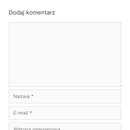
Dodaj komentarz
Komentarz
Nazwa
E-
mail
Witryna