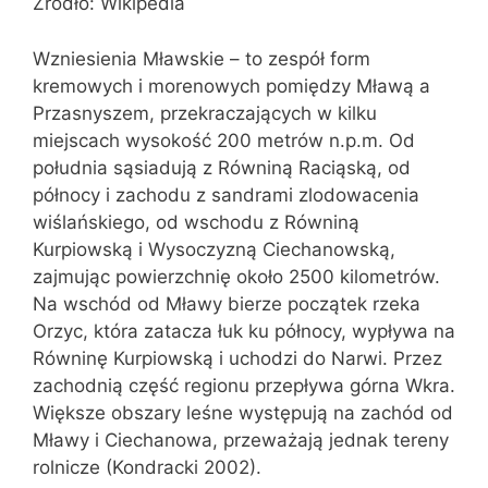
Źródło: Wikipedia
Wzniesienia Mławskie – to zespół form
kremowych i morenowych pomiędzy Mławą a
Przasnyszem, przekraczających w kilku
miejscach wysokość 200 metrów n.p.m. Od
południa sąsiadują z Równiną Raciąską, od
północy i zachodu z sandrami zlodowacenia
wiślańskiego, od wschodu z Równiną
Kurpiowską i Wysoczyzną Ciechanowską,
zajmując powierzchnię około 2500 kilometrów.
Na wschód od Mławy bierze początek rzeka
Orzyc, która zatacza łuk ku północy, wypływa na
Równinę Kurpiowską i uchodzi do Narwi. Przez
zachodnią część regionu przepływa górna Wkra.
Większe obszary leśne występują na zachód od
Mławy i Ciechanowa, przeważają jednak tereny
rolnicze (Kondracki 2002).