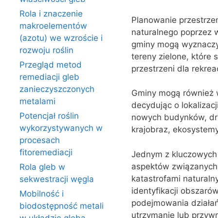
Rola i znaczenie
Planowanie przestrze
makroelementów
naturalnego poprzez 
(azotu) we wzroście i
gminy mogą wyznaczyć 
rozwoju roślin
tereny zielone, które 
Przegląd metod
przestrzeni dla rekre
remediacji gleb
zanieczyszczonych
Gminy mogą również w
metalami
decydując o lokalizacj
Potencjał roślin
nowych budynków, dr
wykorzystywanych w
krajobraz, ekosystemy
procesach
fitoremediacji
Jednym z kluczowych 
aspektów związanych 
Rola gleb w
katastrofami natural
sekwestracji węgla
identyfikacji obszaró
Mobilność i
podejmowania działań
biodostępność metali
utrzymanie lub przywr