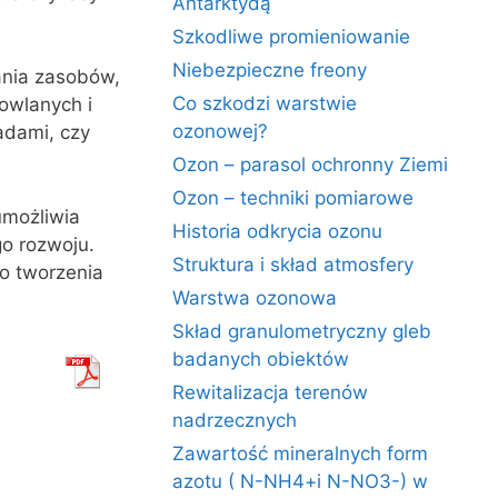
Antarktydą
Szkodliwe promieniowanie
Niebezpieczne freony
nia zasobów,
Co szkodzi warstwie
owlanych i
ozonowej?
adami, czy
Ozon – parasol ochronny Ziemi
Ozon – techniki pomiarowe
umożliwia
Historia odkrycia ozonu
o rozwoju.
Struktura i skład atmosfery
o tworzenia
Warstwa ozonowa
Skład granulometryczny gleb
badanych obiektów
Rewitalizacja terenów
nadrzecznych
Zawartość mineralnych form
azotu ( N-NH4+i N-NO3-) w