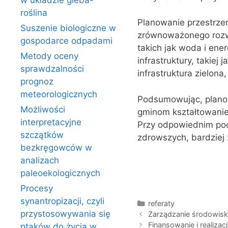
w układzie gleba-
roślina
Planowanie przestrz
Suszenie biologiczne w
zrównoważonego rozw
gospodarce odpadami
takich jak woda i en
Metody oceny
infrastruktury, takie
sprawdzalności
infrastruktura zielona,
prognoz
meteorologicznych
Podsumowując, planow
Możliwości
gminom kształtowanie
interpretacyjne
Przy odpowiednim pod
szczątków
zdrowszych, bardziej 
bezkręgowców w
analizach
paleoekologicznych
Procesy
synantropizacji, czyli
Kategorie
referaty
przystosowywania się
Zarządzanie środowis
Finansowanie i realiza
ptaków do życia w