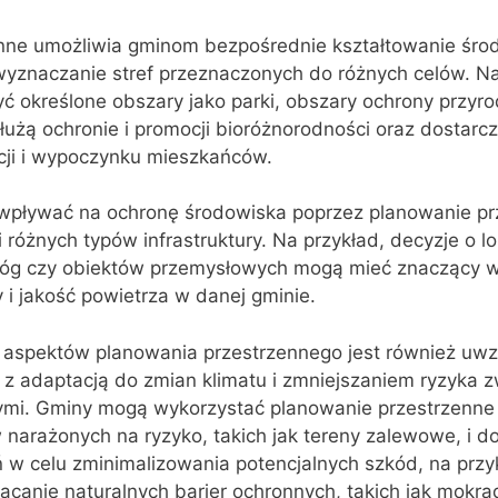
nne umożliwia gminom bezpośrednie kształtowanie śro
wyznaczanie stref przeznaczonych do różnych celów. Na
określone obszary jako parki, obszary ochrony przyrod
służą ochronie i promocji bioróżnorodności oraz dostarcz
acji i wypoczynku mieszkańców.
pływać na ochronę środowiska poprzez planowanie pr
i różnych typów infrastruktury. Na przykład, decyzje o lok
óg czy obiektów przemysłowych mogą mieć znaczący 
 i jakość powietrza w danej gminie.
aspektów planowania przestrzennego jest również uwz
z adaptacją do zmian klimatu i zmniejszaniem ryzyka 
nymi. Gminy mogą wykorzystać planowanie przestrzenne
w narażonych na ryzyko, takich jak tereny zalewowe, i d
 w celu zminimalizowania potencjalnych szkód, na przy
acanie naturalnych barier ochronnych, takich jak mokrad