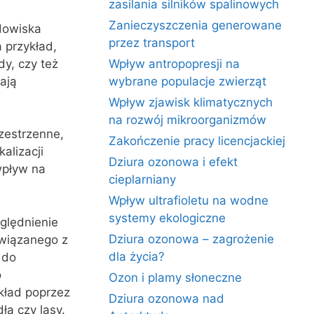
zasilania silników spalinowych
Zanieczyszczenia generowane
dowiska
przez transport
 przykład,
y, czy też
Wpływ antropopresji na
ają
wybrane populacje zwierząt
Wpływ zjawisk klimatycznych
na rozwój mikroorganizmów
zestrzenne,
Zakończenie pracy licencjackiej
alizacji
Dziura ozonowa i efekt
wpływ na
cieplarniany
Wpływ ultrafioletu na wodne
systemy ekologiczne
ględnienie
Dziura ozonowa – zagrożenie
związanego z
dla życia?
 do
o
Ozon i plamy słoneczne
kład poprzez
Dziura ozonowa nad
ła czy lasy.