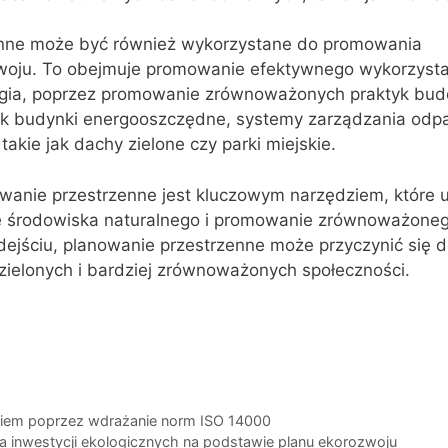
enne może być również wykorzystane do promowania
oju. To obejmuje promowanie efektywnego wykorzysta
ergia, poprzez promowanie zrównoważonych praktyk bud
j jak budynki energooszczędne, systemy zarządzania odp
 takie jak dachy zielone czy parki miejskie.
anie przestrzenne jest kluczowym narzędziem, które 
 środowiska naturalnego i promowanie zrównoważoneg
ejściu, planowanie przestrzenne może przyczynić się d
zielonych i bardziej zrównoważonych społeczności.
kiem poprzez wdrażanie norm ISO 14000
cja inwestycji ekologicznych na podstawie planu ekorozwoju