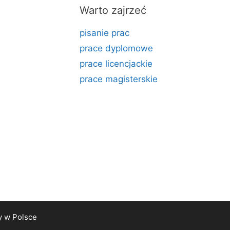
Warto zajrzeć
pisanie prac
prace dyplomowe
prace licencjackie
prace magisterskie
y
w Polsce