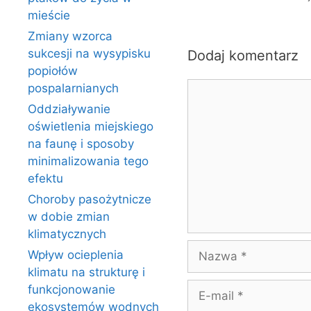
mieście
Zmiany wzorca
sukcesji na wysypisku
Dodaj komentarz
popiołów
Komentarz
pospalarnianych
Oddziaływanie
oświetlenia miejskiego
na faunę i sposoby
minimalizowania tego
efektu
Choroby pasożytnicze
w dobie zmian
klimatycznych
Nazwa
Wpływ ocieplenia
klimatu na strukturę i
E-
funkcjonowanie
mail
ekosystemów wodnych