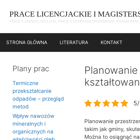
Przejdź
do
PRACE LICENCJACKIE I MAGISTER
treści
PRACE Z ZAKRESU EKOLOGII, PRACE O OCHRONIE ŚRODOWISKA, PISANIE PRA
STRONA GŁÓWNA
LITERATURA
KONTAKT
Plany prac
Planowanie 
kształtowan
Termiczne
przekształcanie
odpadów – przegląd
5/
metod
Wpływ nawozów
Planowanie przestrze
mineralnych i
takim jak gminy, skut
organicznych na
Można to osiągnąć na
właściwości gleb