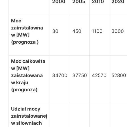
2000
2005
2010
2020
Moc
zainstalowna
30
450
1100
3000
w [MW]
(prognoza )
Moc całkowita
w [MW]
zaistalowana
34700
37750
42570
52800
w kraju
(prognoza)
Udział mocy
zainstalowanej
w siłowniach