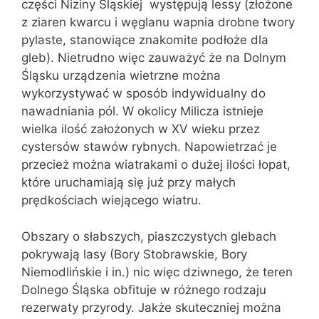
części Niziny Śląskiej występują lessy (złożone
z ziaren kwarcu i węglanu wapnia drobne twory
pylaste, stanowiące znakomite podłoże dla
gleb). Nietrudno więc zauważyć że na Dolnym
Śląsku urządzenia wietrzne można
wykorzystywać w sposób indywidualny do
nawadniania pól. W okolicy Milicza istnieje
wielka ilość założonych w XV wieku przez
cystersów stawów rybnych. Napowietrzać je
przecież można wiatrakami o dużej ilości łopat,
które uruchamiają się już przy małych
prędkościach wiejącego wiatru.
Obszary o słabszych, piaszczystych glebach
pokrywają lasy (Bory Stobrawskie, Bory
Niemodlińskie i in.) nic więc dziwnego, że teren
Dolnego Śląska obfituje w różnego rodzaju
rezerwaty przyrody. Jakże skuteczniej można