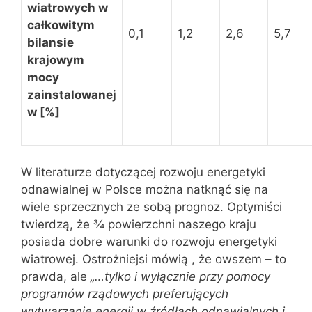
wiatrowych w
całkowitym
0,1
1,2
2,6
5,7
bilansie
krajowym
mocy
zainstalowanej
w [%]
W literaturze dotyczącej rozwoju energetyki
odnawialnej w Polsce można natknąć się na
wiele sprzecznych ze sobą prognoz. Optymiści
twierdzą, że ¾ powierzchni naszego kraju
posiada dobre warunki do rozwoju energetyki
wiatrowej. Ostrożniejsi mówią , że owszem – to
prawda, ale
„…tylko i wyłącznie przy pomocy
programów rządowych preferujących
wytwarzanie energii w źródłach odnawialnych i