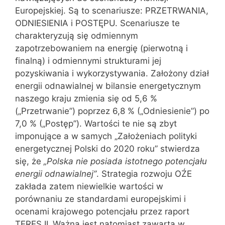
Europejskiej. Są to scenariusze: PRZETRWANIA,
ODNIESIENIA i POSTĘPU. Scenariusze te
charakteryzują się odmiennym
zapotrzebowaniem na energię (pierwotną i
finalną) i odmiennymi strukturami jej
pozyskiwania i wykorzystywania. Założony dział
energii odnawialnej w bilansie energetycznym
naszego kraju zmienia się od 5,6 %
(„Przetrwanie”) poprzez 6,8 % („Odniesienie”) po
7,0 % („Postęp”). Wartości te nie są zbyt
imponujące a w samych „Założeniach polityki
energetycznej Polski do 2020 roku” stwierdza
się, że
„Polska nie posiada istotnego potencjału
energii odnawialnej”
. Strategia rozwoju OŹE
zakłada zatem niewielkie wartości w
porównaniu ze standardami europejskimi i
ocenami krajowego potencjału przez raport
TERES II.
Ważna jest natomiast zawarta w