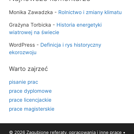
Monika Zawadzka
-
Rolnictwo i zmiany klimatu
Grażyna Torbicka
-
Historia energetyki
wiatrowej na świecie
WordPress
-
Definicja i rys historyczny
ekorozwoju
Warto zajrzeć
pisanie prac
prace dyplomowe
prace licencjackie
prace magisterskie
© 2026 Zagubione referaty, opracowania i inne prace •