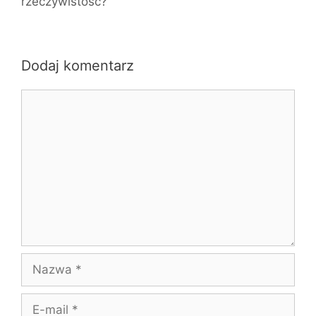
rzeczywistość?
Dodaj komentarz
Komentarz
Nazwa
E-