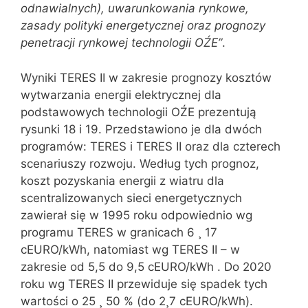
odnawialnych), uwarunkowania rynkowe,
zasady polityki energetycznej oraz prognozy
penetracji rynkowej technologii OŹE”
.
Wyniki TERES II w zakresie prognozy kosztów
wytwarzania energii elektrycznej dla
podstawowych technologii OŹE prezentują
rysunki 18 i 19. Przedstawiono je dla dwóch
programów: TERES i TERES II oraz dla czterech
scenariuszy rozwoju. Według tych prognoz,
koszt pozyskania energii z wiatru dla
scentralizowanych sieci energetycznych
zawierał się w 1995 roku odpowiednio wg
programu TERES w granicach 6 ¸ 17
cEURO/kWh, natomiast wg TERES II – w
zakresie od 5,5 do 9,5 cEURO/kWh . Do 2020
roku wg TERES II przewiduje się spadek tych
wartości o 25 ¸ 50 % (do 2¸7 cEURO/kWh).