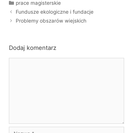
Kategorie
prace magisterskie
Fundusze ekologiczne i fundacje
Problemy obszarów wiejskich
Dodaj komentarz
Komentarz
Nazwa