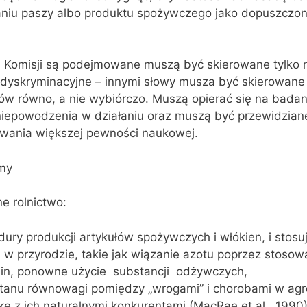
aniu paszy albo produktu spożywczego jako dopuszczo
a Komisji są podejmowane muszą być skierowane tylko 
 dyskryminacyjne – innymi słowy musza być skierowane
w równo, a nie wybiórczo. Muszą opierać się na badan
i niepowodzenia w działaniu oraz muszą być przewidzian
iwania większej pewności naukowej.
emy
e rolnictwo:
ury produkcji artykułów spożywczych i włókien, i stosu
 w przyrodzie, takie jak wiązanie azotu poprzez stosow
ślin, ponowne użycie substancji odżywczych,
tanu równowagi pomiędzy „wrogami” i chorobami w ag
kę z ich naturalnymi konkurentami (MacRae et al., 1990)