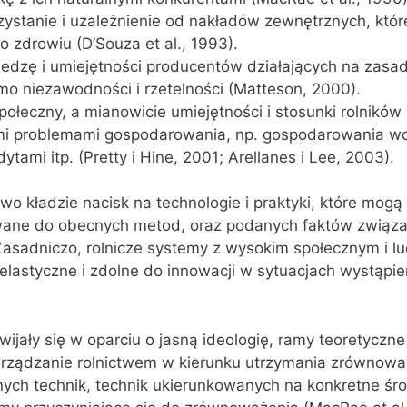
ystanie i uzależnienie od nakładów zewnętrznych, któ
o zdrowiu (D’Souza et al., 1993).
edzę i umiejętności producentów działających na zasad
o niezawodności i rzetelności (Matteson, 2000).
społeczny, a mianowicie umiejętności i stosunki rolników
mi problemami gospodarowania, np. gospodarowania w
ytami itp. (Pretty i Hine, 2001; Arellanes i Lee, 2003).
o kładzie nacisk na technologie i praktyki, które mogą
wane do obecnych metod, oraz podanych faktów związa
Zasadniczo, rolnicze systemy z wysokim społecznym i l
 elastyczne i zdolne do innowacji w sytuacjach wystąpie
ijały się w oparciu o jasną ideologię, ramy teoretyczne
rządzanie rolnictwem w kierunku utrzymania zrównowa
ych technik, technik ukierunkowanych na konkretne śr