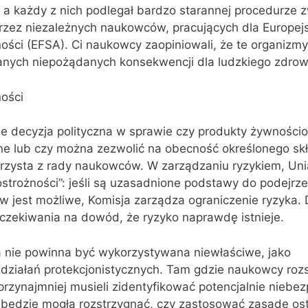
, a każdy z nich podlegał bardzo starannej procedurze 
rzez niezależnych naukowców, pracujących dla Europejs
ci (EFSA). Ci naukowcy zaopiniowali, że te organizmy 
nych niepożądanych konsekwencji dla ludzkiego zdrow
ości
ie decyzja polityczna w sprawie czy produkty żywności
e lub czy można zezwolić na obecność określonego sk
orzysta z rady naukowców. W zarządzaniu ryzykiem, Uni
ostrożności”: jeśli są uzasadnione podstawy do podejrz
 jest możliwe, Komisja zarządza ograniczenie ryzyka. 
czekiwania na dowód, że ryzyko naprawdę istnieje.
a nie powinna być wykorzystywana niewłaściwe, jako
 działań protekcjonistycznych. Tam gdzie naukowcy rozs
, przynajmniej musieli zidentyfikować potencjalnie niebe
 będzie mogła rozstrzygnąć, czy zastosować zasadę os