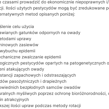
 czasami prowadzić do ekonomicznie niepoprawnych i/
cji. Ilości użytych pestycydów mogą być zredukowane 
ternatywnych metod opisanych poniżej:
ślenie celu użycia
rawianych gatunków odpornych na owady
metodami uprawy
rminowych zasiewów
wybuchu epidemii
echaniczne zwalczanie epidemii
logicznych pestycydów opartych na patogenetycznych
ieni atakujących owady
stancji zapachowych i odstraszających
dów pasożytniczych i drapieżnych
powiednich bezpłodnych samców owadów
ralnych myśliwych poprzez ochronę bioróżnorodności, 
in atrakcyjnych
szej ilości upraw podczas metody rotacji