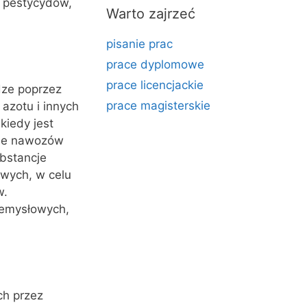
i pestycydów,
Warto zajrzeć
pisanie prac
prace dyplomowe
prace licencjackie
ze poprzez
prace magisterskie
azotu i innych
kiedy jest
nie nawozów
bstancje
wych, w celu
w.
zemysłowych,
ch przez