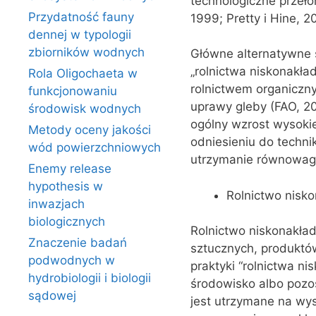
technologiczne przeło
Przydatność fauny
1999; Pretty i Hine, 2
dennej w typologii
zbiorników wodnych
Główne alternatywne s
„rolnictwa niskonakł
Rola Oligochaeta w
rolnictwem organiczn
funkcjonowaniu
uprawy gleby (FAO, 2
środowisk wodnych
ogólny wzrost wysokie
Metody oceny jakości
odniesieniu do techn
wód powierzchniowych
utrzymanie równowagi 
Enemy release
hypothesis w
Rolnictwo nisk
inwazjach
biologicznych
Rolnictwo niskonakład
Znaczenie badań
sztucznych, produktów
podwodnych w
praktyki “rolnictwa n
hydrobiologii i biologii
środowisko albo pozo
sądowej
jest utrzymane na wys