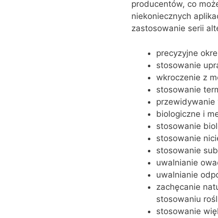
producentów, co może
niekoniecznych aplika
zastosowanie serii al
precyzyjne okre
stosowanie up
wkroczenie z 
stosowanie te
przewidywanie 
biologiczne i m
stosowanie bio
stosowanie nic
stosowanie sub
uwalnianie owa
uwalnianie od
zachęcanie natu
stosowaniu rośl
stosowanie więk