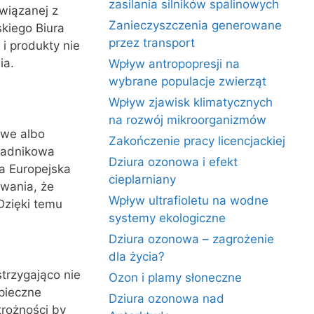
zasilania silników spalinowych
związanej z
Zanieczyszczenia generowane
kiego Biura
przez transport
i produkty nie
ia.
Wpływ antropopresji na
wybrane populacje zwierząt
Wpływ zjawisk klimatycznych
na rozwój mikroorganizmów
owe albo
Zakończenie pracy licencjackiej
ładnikowa
Dziura ozonowa i efekt
a Europejska
cieplarniany
ewania, że
Wpływ ultrafioletu na wodne
Dzięki temu
systemy ekologiczne
Dziura ozonowa – zagrożenie
dla życia?
trzygająco nie
Ozon i plamy słoneczne
zpieczne
Dziura ozonowa nad
trożności by