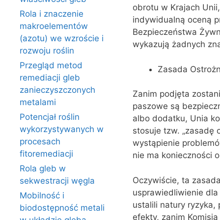
obrotu w Krajach Unii
Rola i znaczenie
indywidualną oceną p
makroelementów
Bezpieczeństwa Żywnoś
(azotu) we wzroście i
wykazują żadnych zna
rozwoju roślin
Przegląd metod
Zasada Ostrożn
remediacji gleb
zanieczyszczonych
Zanim podjęta zostan
metalami
paszowe są bezpieczn
Potencjał roślin
albo dodatku, Unia k
wykorzystywanych w
stosuje tzw. „zasadę 
procesach
wystąpienie problemów
fitoremediacji
nie ma konieczności o
Rola gleb w
Oczywiście, ta zasad
sekwestracji węgla
usprawiedliwienie dla
Mobilność i
ustalili natury ryzyka
biodostępność metali
efekty, zanim Komisja