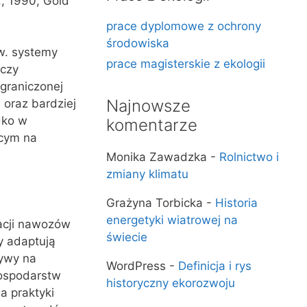
, 1990; Gold
prace dyplomowe z ochrony
środowiska
w. systemy
prace magisterskie z ekologii
 czy
graniczonej
Najnowsze
oraz bardziej
dko w
komentarze
ącym na
Monika Zawadzka
-
Rolnictwo i
zmiany klimatu
Grażyna Torbicka
-
Historia
energetyki wiatrowej na
nacji nawozów
świecie
y adaptują
ływy na
WordPress
-
Definicja i rys
gospodarstw
historyczny ekorozwoju
a praktyki