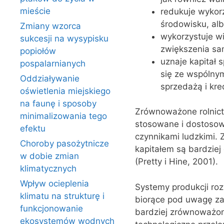
mieście
redukuje wykorz
środowisku, alb
Zmiany wzorca
wykorzystuje wi
sukcesji na wysypisku
zwiększenia sam
popiołów
uznaje kapitał 
pospalarnianych
się ze wspólny
Oddziaływanie
sprzedażą i kred
oświetlenia miejskiego
na faunę i sposoby
Zrównoważone rolnictw
minimalizowania tego
stosowane i dostoso
efektu
czynnikami ludzkimi. 
Choroby pasożytnicze
kapitałem są bardziej
w dobie zmian
(Pretty i Hine, 2001).
klimatycznych
Wpływ ocieplenia
Systemy produkcji rozw
klimatu na strukturę i
biorące pod uwagę za
funkcjonowanie
bardziej zrównoważon
ekosystemów wodnych