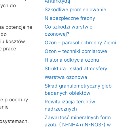
Antarktydą
nych do
Szkodliwe promieniowanie
Niebezpieczne freony
Co szkodzi warstwie
na potencjalne
ozonowej?
 do
iu kosztów i
Ozon – parasol ochronny Ziemi
e prace
Ozon – techniki pomiarowe
Historia odkrycia ozonu
Struktura i skład atmosfery
Warstwa ozonowa
Skład granulometryczny gleb
badanych obiektów
je procedury
Rewitalizacja terenów
anie
nadrzecznych
Zawartość mineralnych form
rosystemach,
azotu ( N-NH4+i N-NO3-) w
.