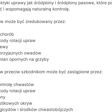
ktyki uprawy jak śródplony i śródplony pasowe, które 
 i wspomagają naturalną kontrolę.
ów może być zredukowany przez:
 chorób
ody rotacji upraw
iewy
eprzyjaznych owadów
ian opornych na grzyby
w przeciw szkodnikom może być zastąpione przez:
ntrolę chwastów
ody rotacji upraw
ony
stikowych okryw
gicydów i środków chwastobójczych