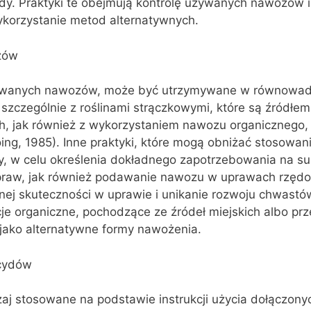
ady. Praktyki te obejmują kontrolę używanych nawozów 
ykorzystanie metod alternatywnych.
zów
osowanych nawozów, może być utrzymywane w równowad
zczególnie z roślinami strączkowymi, które są źródłem 
, jak również z wykorzystaniem nawozu organicznego, 
ing, 1985). Inne praktyki, które mogą obniżać stosowa
y, w celu określenia dokładnego zapotrzebowania na su
raw, jak również podawanie nawozu w uprawach rzędo
ej skuteczności w uprawie i unikanie rozwoju chwastó
je organiczne, pochodzące ze źródeł miejskich albo pr
ako alternatywne formy nawożenia.
ycydów
aj stosowane na podstawie instrukcji użycia dołączony