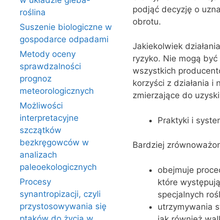
w układzie gleba-
podjąć decyzję o uzn
roślina
obrotu.
Suszenie biologiczne w
gospodarce odpadami
Jakiekolwiek działani
Metody oceny
ryzyko. Nie mogą być
sprawdzalności
wszystkich producentó
prognoz
korzyści z działania 
meteorologicznych
zmierzające do uzysk
Możliwości
interpretacyjne
Praktyki i syst
szczątków
bezkręgowców w
Bardziej zrównoważon
analizach
paleoekologicznych
obejmuje proced
Procesy
które występują
synantropizacji, czyli
specjalnych ro
przystosowywania się
utrzymywania s
ptaków do życia w
jak również wal