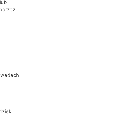
lub
poprzez
 owadach
dzięki