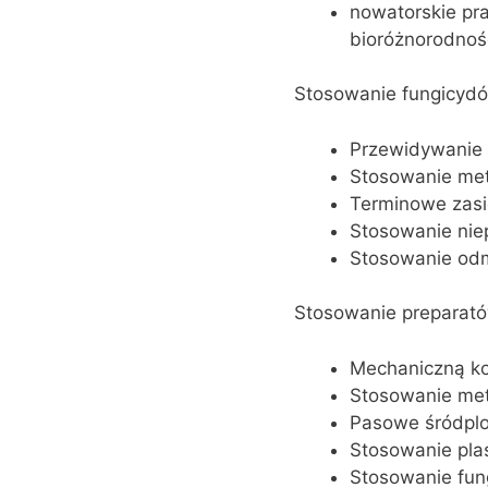
nowatorskie pra
bioróżnorodność
Stosowanie fungicyd
Przewidywanie
Stosowanie met
Terminowe zas
Stosowanie ni
Stosowanie odm
Stosowanie preparató
Mechaniczną ko
Stosowanie met
Pasowe śródpl
Stosowanie pla
Stosowanie fun