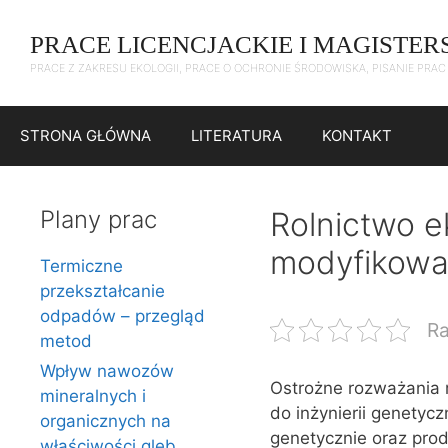
Przejdź
do
PRACE LICENCJACKIE I MAGISTER
treści
PRACE Z ZAKRESU EKOLOGII, PRACE O OCHRONIE ŚRODOWISKA, PISANIE PRA
STRONA GŁÓWNA
LITERATURA
KONTAKT
Plany prac
Rolnictwo e
modyfikowa
Termiczne
przekształcanie
odpadów – przegląd
Ra
metod
Wpływ nawozów
Ostrożne rozważania 
mineralnych i
do inżynierii genety
organicznych na
genetycznie oraz pro
właściwości gleb