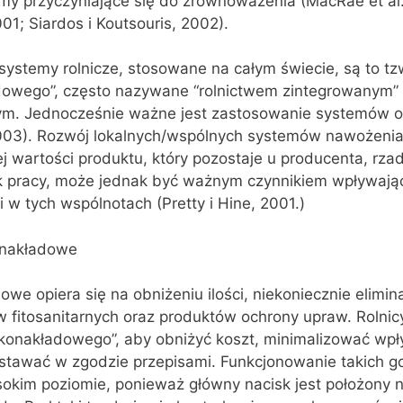
my przyczyniające się do zrównoważenia (MacRae et al.
001; Siardos i Koutsouris, 2002).
ystemy rolnicze, stosowane na całym świecie, są to tz
adowego”, często nazywane “rolnictwem zintegrowanym”
ym. Jednocześnie ważne jest zastosowanie systemów o
003). Rozwój lokalnych/wspólnych systemów nawożenia 
j wartości produktu, który pozostaje u producenta, rza
ik pracy, może jednak być ważnym czynnikiem wpływaj
w tych wspólnotach (Pretty i Hine, 2001.)
onakładowe
owe opiera się na obniżeniu ilości, niekoniecznie elimi
 fitosanitarnych oraz produktów ochrony upraw. Rolnic
iskonakładowego”, aby obniżyć koszt, minimalizować wp
stawać w zgodzie przepisami. Funkcjonowanie takich 
okim poziomie, ponieważ główny nacisk jest położony n