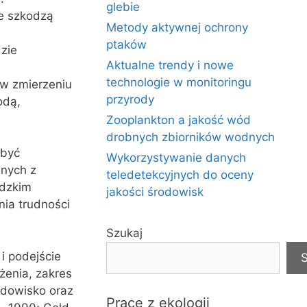
glebie
re szkodzą
Metody aktywnej ochrony
ptaków
zie
Aktualne trendy i nowe
technologie w monitoringu
 w zmierzeniu
przyrody
odą,
Zooplankton a jakość wód
drobnych zbiorników wodnych
 być
Wykorzystywanie danych
nych z
teledetekcyjnych do oceny
udzkim
jakości środowisk
nia trudności
Szukaj
 i podejście
S
żenia, zakres
odowisko oraz
Prace z ekologii