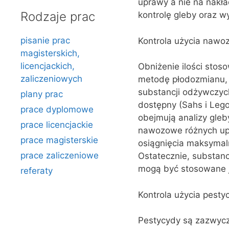
uprawy a nie na nakł
Rodzaje prac
kontrolę gleby oraz w
pisanie prac
Kontrola użycia nawo
magisterskich,
licencjackich,
Obniżenie ilości st
zaliczeniowych
metodę płodozmianu, s
substancji odżywczych
plany prac
dostępny (Sahs i Lego
prace dyplomowe
obejmują analizy gleb
prace licencjackie
nawozowe różnych up
prace magisterskie
osiągnięcia maksymaln
prace zaliczeniowe
Ostatecznie, substanc
mogą być stosowane j
referaty
Kontrola użycia pest
Pestycydy są zazwycz