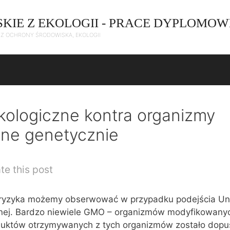
SKIE Z EKOLOGII - PRACE DYPLOMOW
C Z OCHRONY ŚRODOWISKA, EKOLOGII
kologiczne kontra organizmy
ne genetycznie
te this post
ryzyka możemy obserwować w przypadku podejścia Unii
cznej. Bardzo niewiele GMO – organizmów modyfikowany
duktów otrzymywanych z tych organizmów zostało dop