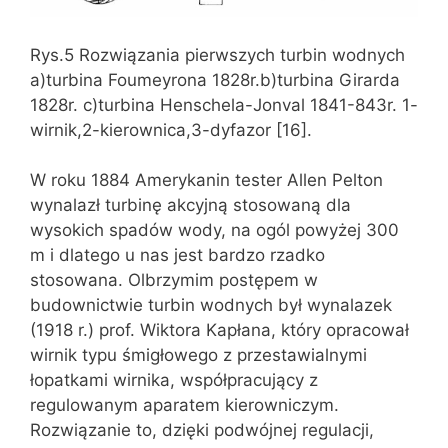
Rys.5 Rozwiązania pierwszych turbin wodnych
a)turbina Foumeyrona 1828r.b)turbina Girarda
1828r. c)turbina Henschela-Jonval 1841-843r. 1-
wirnik,2-kierownica,3-dyfazor [16].
W roku 1884 Amerykanin tester Allen Pelton
wynalazł turbinę akcyjną stosowaną dla
wysokich spadów wody, na ogól powyżej 300
m i dlatego u nas jest bardzo rzadko
stosowana. Olbrzymim postępem w
budownictwie turbin wodnych był wynalazek
(1918 r.) prof. Wiktora Kapłana, który opracował
wirnik typu śmigłowego z przestawialnymi
łopatkami wirnika, współpracujący z
regulowanym aparatem kierowniczym.
Rozwiązanie to, dzięki podwójnej regulacji,