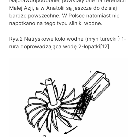
Najprawdopodobniej powstały one na terenach
Małej Azji, a w Anatolii są jeszcze do dzisiaj
bardzo powszechne. W Polsce natomiast nie
napotkano na tego typu silniki wodne.
Rys.2 Natryskowe koło wodne (młyn turecki ) 1-
rura doprowadzająca wodę 2-łopatki[12].