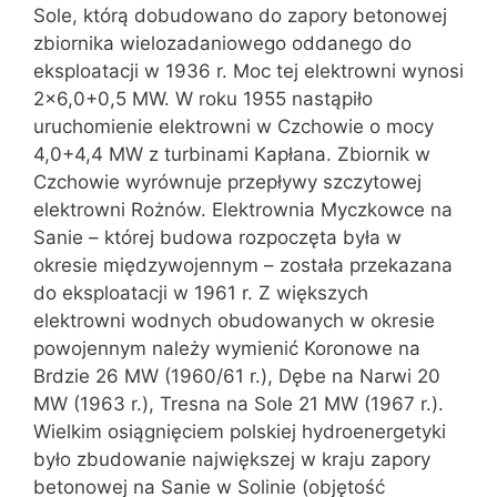
Sole, którą dobudowano do zapory betonowej
zbiornika wielozadaniowego oddanego do
eksploatacji w 1936 r. Moc tej elektrowni wynosi
2×6,0+0,5 MW. W roku 1955 nastąpiło
uruchomienie elektrowni w Czchowie o mocy
4,0+4,4 MW z turbinami Kapłana. Zbiornik w
Czchowie wyrównuje przepływy szczytowej
elektrowni Rożnów. Elektrownia Myczkowce na
Sanie – której budowa rozpoczęta była w
okresie międzywojennym – została przekazana
do eksploatacji w 1961 r. Z większych
elektrowni wodnych obudowanych w okresie
powojennym należy wymienić Koronowe na
Brdzie 26 MW (1960/61 r.), Dębe na Narwi 20
MW (1963 r.), Tresna na Sole 21 MW (1967 r.).
Wielkim osiągnięciem polskiej hydroenergetyki
było zbudowanie największej w kraju zapory
betonowej na Sanie w Solinie (objętość