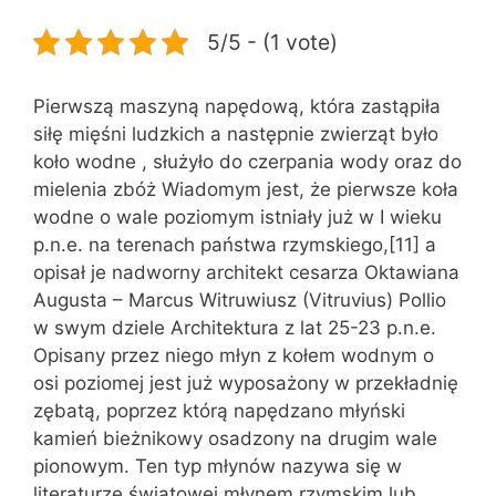
5/5 - (1 vote)
Pierwszą maszyną napędową, która zastąpiła
siłę mięśni ludzkich a następnie zwierząt było
koło wodne , służyło do czerpania wody oraz do
mielenia zbóż Wiadomym jest, że pierwsze koła
wodne o wale poziomym istniały już w I wieku
p.n.e. na terenach państwa rzymskiego,[11] a
opisał je nadworny architekt cesarza Oktawiana
Augusta – Marcus Witruwiusz (Vitruvius) Pollio
w swym dziele Architektura z lat 25-23 p.n.e.
Opisany przez niego młyn z kołem wodnym o
osi poziomej jest już wyposażony w przekładnię
zębatą, poprzez którą napędzano młyński
kamień bieżnikowy osadzony na drugim wale
pionowym. Ten typ młynów nazywa się w
literaturze światowej młynem rzymskim lub