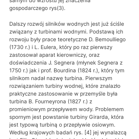
samym do wzrostu jej znaczenia
gospodarczego rys(3).
Dalszy rozwój silników wodnych jest już ściśle
związany z turbinami wodnymi. Podstawą ich
rozwoju były prace teoretyczne D. Bemoulliego
(1730 r.) i L. Eulera, który po raz pierwszy
zastosował aparat kierowniczy, oraz
doświadczenia J. Segnera (młynek Segnera z
1750 r.) jak i prof. Bourdina (1824 r.), który tym
silnikom nadał nazwę turbina. Pierwszym
rozwiązaniem turbiny wodnej, które znalazło
praktyczne zastosowanie w przemyśle była
turbina B. Fourneyrona (1827 r.) z
promieniowym przepływem wody. Problemem
spornym jest powstanie turbiny Girarda, która
jest typową turbiną o przepływie osiowym.
Według krajowych badań rys. [4] jej wynalazcą