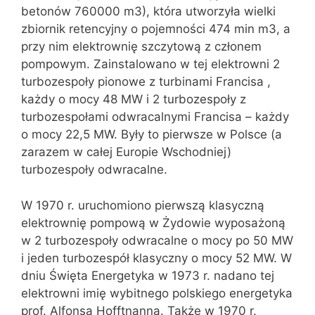
betonów 760000 m3), która utworzyła wielki
zbiornik retencyjny o pojemności 474 min m3, a
przy nim elektrownię szczytową z członem
pompowym. Zainstalowano w tej elektrowni 2
turbozespoły pionowe z turbinami Francisa ,
każdy o mocy 48 MW i 2 turbozespoły z
turbozespołami odwracalnymi Francisa – każdy
o mocy 22,5 MW. Były to pierwsze w Polsce (a
zarazem w całej Europie Wschodniej)
turbozespoły odwracalne.
W 1970 r. uruchomiono pierwszą klasyczną
elektrownię pompową w Żydowie wyposażoną
w 2 turbozespoły odwracalne o mocy po 50 MW
i jeden turbozespół klasyczny o mocy 52 MW. W
dniu Święta Energetyka w 1973 r. nadano tej
elektrowni imię wybitnego polskiego energetyka
prof. Alfonsa Hofftnanna. Także w 1970 r.