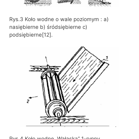
Rys.3 Koło wodne o wale poziomym : a)
nasiębierne b) śródsiębierne c)
podsiębierne[12].
Rys.4 Koło wodne „Wałaska” 1-rynny