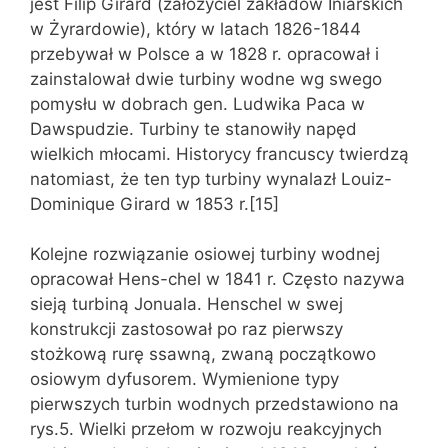
jest Filip Girard (założyciel zakładów Iniarskich
w Żyrardowie), który w latach 1826-1844
przebywał w Polsce a w 1828 r. opracował i
zainstalował dwie turbiny wodne wg swego
pomysłu w dobrach gen. Ludwika Paca w
Dawspudzie. Turbiny te stanowiły napęd
wielkich młocami. Historycy francuscy twierdzą
natomiast, że ten typ turbiny wynalazł Louiz-
Dominique Girard w 1853 r.[15]
Kolejne rozwiązanie osiowej turbiny wodnej
opracował Hens-chel w 1841 r. Często nazywa
sieją turbiną Jonuala. Henschel w swej
konstrukcji zastosował po raz pierwszy
stożkową rurę ssawną, zwaną początkowo
osiowym dyfusorem. Wymienione typy
pierwszych turbin wodnych przedstawiono na
rys.5. Wielki przełom w rozwoju reakcyjnych