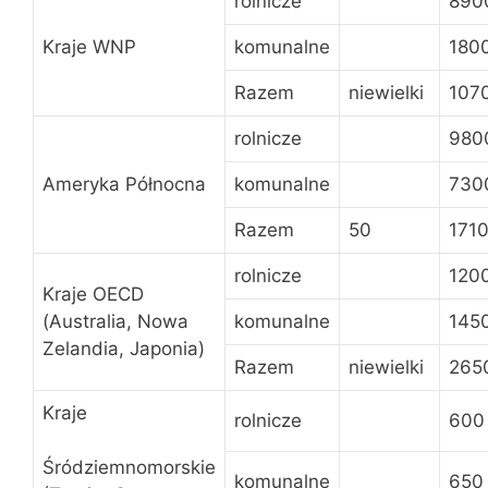
rolnicze
890
Kraje WNP
komunalne
180
Razem
niewielki
107
rolnicze
980
Ameryka Północna
komunalne
730
Razem
50
171
rolnicze
120
Kraje OECD
(Australia, Nowa
komunalne
145
Zelandia, Japonia)
Razem
niewielki
265
Kraje
rolnicze
600
Śródziemnomorskie
komunalne
650