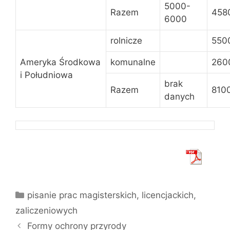
5000-
Razem
458
6000
rolnicze
550
Ameryka Środkowa
komunalne
260
i Południowa
brak
Razem
810
danych
Kategorie
pisanie prac magisterskich, licencjackich,
zaliczeniowych
Formy ochrony przyrody