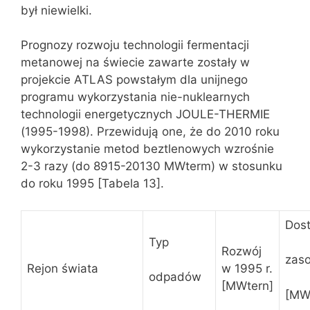
był niewielki.
Prognozy rozwoju technologii fermentacji
metanowej na świecie zawarte zostały w
projekcie ATLAS powstałym dla unijnego
programu wykorzystania nie-nuklearnych
technologii energetycznych JOULE-THERMIE
(1995-1998). Przewidują one, że do 2010 roku
wykorzystanie metod beztlenowych wzrośnie
2-3 razy (do 8915-20130 MWterm) w stosunku
do roku 1995 [Tabela 13].
Dos
Typ
Rozwój
zas
Rejon świata
w 1995 r.
odpadów
[MWtern]
[MW