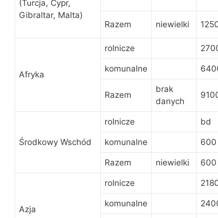
(Turcja, Cypr,
Gibraltar, Malta)
Razem
niewielki
125
rolnicze
270
komunalne
640
Afryka
brak
Razem
910
danych
rolnicze
bd
Środkowy Wschód
komunalne
600
Razem
niewielki
600
rolnicze
218
komunalne
240
Azja