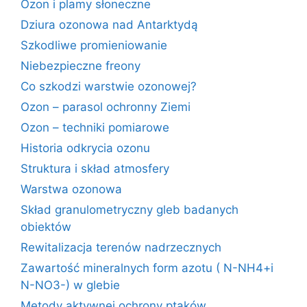
Ozon i plamy słoneczne
Dziura ozonowa nad Antarktydą
Szkodliwe promieniowanie
Niebezpieczne freony
Co szkodzi warstwie ozonowej?
Ozon – parasol ochronny Ziemi
Ozon – techniki pomiarowe
Historia odkrycia ozonu
Struktura i skład atmosfery
Warstwa ozonowa
Skład granulometryczny gleb badanych
obiektów
Rewitalizacja terenów nadrzecznych
Zawartość mineralnych form azotu ( N-NH4+i
N-NO3-) w glebie
Metody aktywnej ochrony ptaków