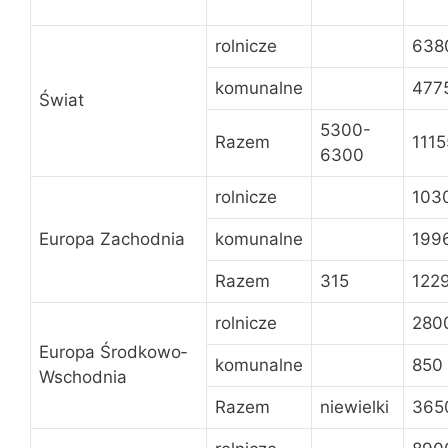
rolnicze
638
komunalne
477
Świat
5300-
Razem
111
6300
rolnicze
103
Europa Zachodnia
komunalne
199
Razem
315
122
rolnicze
280
Europa Środkowo­
komunalne
850
Wschodnia
Razem
niewielki
365