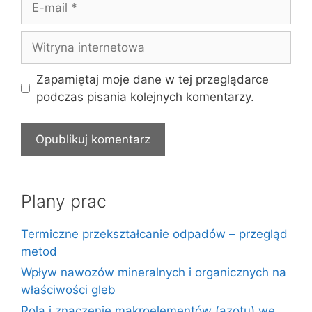
mail
Witryna
internetowa
Zapamiętaj moje dane w tej przeglądarce
podczas pisania kolejnych komentarzy.
Plany prac
Termiczne przekształcanie odpadów – przegląd
metod
Wpływ nawozów mineralnych i organicznych na
właściwości gleb
Rola i znaczenie makroelementów (azotu) we