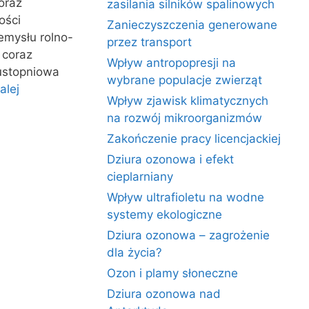
oraz
zasilania silników spalinowych
ości
Zanieczyszczenia generowane
mysłu rolno-
przez transport
 coraz
Wpływ antropopresji na
wustopniowa
wybrane populacje zwierząt
alej
Wpływ zjawisk klimatycznych
na rozwój mikroorganizmów
Zakończenie pracy licencjackiej
Dziura ozonowa i efekt
cieplarniany
Wpływ ultrafioletu na wodne
systemy ekologiczne
Dziura ozonowa – zagrożenie
dla życia?
Ozon i plamy słoneczne
Dziura ozonowa nad