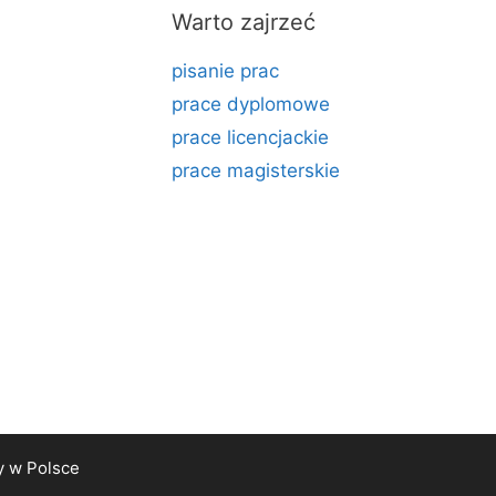
Warto zajrzeć
pisanie prac
prace dyplomowe
prace licencjackie
prace magisterskie
y
w Polsce