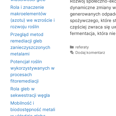
Rozwój społeczno-eko
Rola i znaczenie
dynamiczne zmiany w s
makroelementów
generowanych odpadó
(azotu) we wzroście i
spożywczego, które s
rozwoju roślin
częściej zwraca się u
fermentacja, która ni
Przegląd metod
remediacji gleb
Kategorie
referaty
zanieczyszczonych
Dodaj komentarz
metalami
Potencjał roślin
wykorzystywanych w
procesach
fitoremediacji
Rola gleb w
sekwestracji węgla
Mobilność i
biodostępność metali