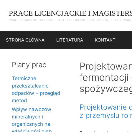
Przejdź
do
PRACE LICENCJACKIE I MAGISTER
treści
PRACE Z ZAKRESU EKOLOGII, PRACE O OCHRONIE ŚRODOWISKA, PISANIE PRA
STRONA GŁÓWNA
LITERATURA
KONTAKT
Plany prac
Projektowan
fermentacji
Termiczne
przekształcanie
spożywcze
odpadów – przegląd
metod
Projektowanie d
Wpływ nawozów
z przemysłu ro
mineralnych i
organicznych na
właściwości gleb