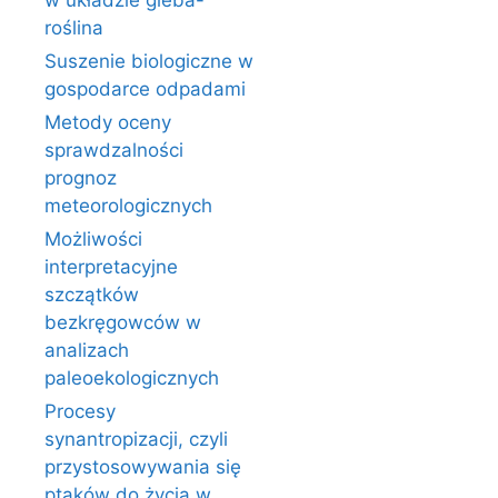
w układzie gleba-
roślina
Suszenie biologiczne w
gospodarce odpadami
Metody oceny
sprawdzalności
prognoz
meteorologicznych
Możliwości
interpretacyjne
szczątków
bezkręgowców w
analizach
paleoekologicznych
Procesy
synantropizacji, czyli
przystosowywania się
ptaków do życia w