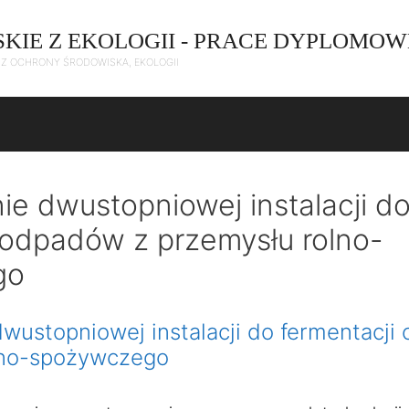
SKIE Z EKOLOGII - PRACE DYPLOMOW
C Z OCHRONY ŚRODOWISKA, EKOLOGII
ie dwustopniowej instalacji d
 odpadów z przemysłu rolno-
go
wustopniowej instalacji do fermentacj
lno-spożywczego