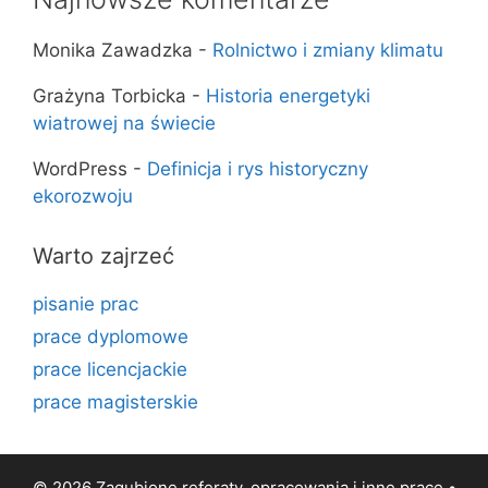
Monika Zawadzka
-
Rolnictwo i zmiany klimatu
Grażyna Torbicka
-
Historia energetyki
wiatrowej na świecie
WordPress
-
Definicja i rys historyczny
ekorozwoju
Warto zajrzeć
pisanie prac
prace dyplomowe
prace licencjackie
prace magisterskie
© 2026 Zagubione referaty, opracowania i inne prace •