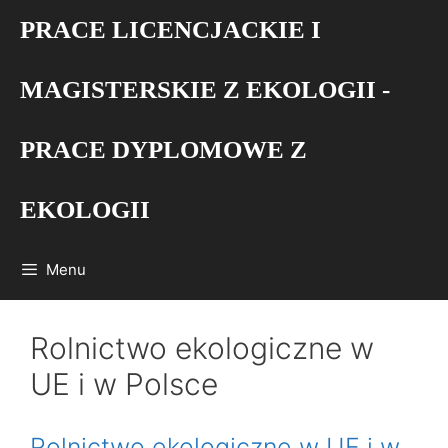
Przejdź
PRACE LICENCJACKIE I
do
treści
MAGISTERSKIE Z EKOLOGII -
PRACE DYPLOMOWE Z
EKOLOGII
Menu
Rolnictwo ekologiczne w
UE i w Polsce
Rolnictwo ekologiczne w UE i w