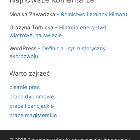
Monika Zawadzka
-
Rolnictwo i zmiany klimatu
Grażyna Torbicka
-
Historia energetyki
wiatrowej na świecie
WordPress
-
Definicja i rys historyczny
ekorozwoju
Warto zajrzeć
pisanie prac
prace dyplomowe
prace licencjackie
prace magisterskie
© 2026 Zagubione referaty, opracowania i inne prace •