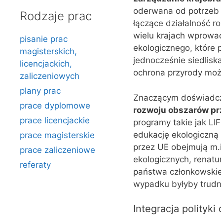
oderwana od potrzeb 
Rodzaje prac
łączące działalność r
wielu krajach wprowad
pisanie prac
ekologicznego, które 
magisterskich,
jednocześnie siedlisk
licencjackich,
ochrona przyrody moż
zaliczeniowych
plany prac
Znaczącym doświadcz
prace dyplomowe
rozwoju obszarów pr
prace licencjackie
programy takie jak LI
edukację ekologiczną
prace magisterskie
przez UE obejmują m.
prace zaliczeniowe
ekologicznych, renat
referaty
państwa członkowskie
wypadku byłyby trudn
Integracja polityk