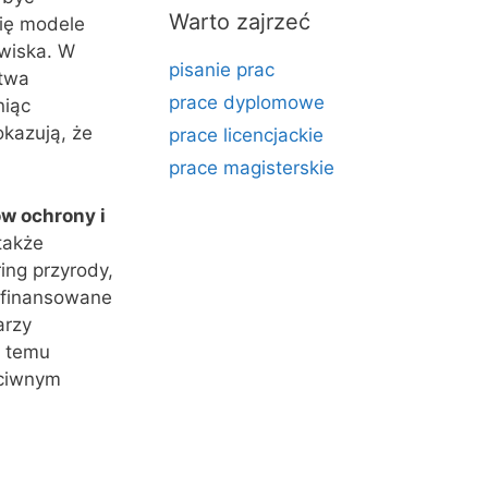
Warto zajrzeć
ię modele
owiska. W
pisanie prac
ctwa
prace dyplomowe
niąc
okazują, że
prace licencjackie
prace magisterskie
w ochrony i
także
ing przyrody,
 finansowane
arzy
i temu
eciwnym