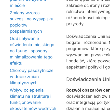
mieście
zakresie ochrony i ro
rolnictwa intensywneg
Zmiany wzorca
różnorodności biologic
sukcesji na wysypisku
przyrody.
popiołów
pospalarnianych
Doświadczenia Unii E
Oddziaływanie
bogate i różnorodne. N
oświetlenia miejskiego
programów, które przy
na faunę i sposoby
wyzwaniom przyszłośc
minimalizowania tego
i podejść, które pozw
efektu
aspektami polityki i g
Choroby pasożytnicze
w dobie zmian
Doświadczenia Uni
klimatycznych
Wpływ ocieplenia
Rozwój obszarów ce
klimatu na strukturę i
doświadczeniach zwią
funkcjonowanie
oraz integracją poli
ekosystemów wodnych
działania mające na c