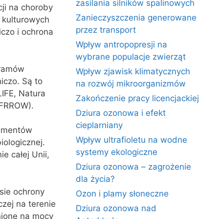
zasilania silników spalinowych
ji na choroby
Zanieczyszczenia generowane
i kulturowych
przez transport
czo i ochrona
Wpływ antropopresji na
wybrane populacje zwierząt
gramów
Wpływ zjawisk klimatycznych
iczo. Są to
na rozwój mikroorganizmów
IFE, Natura
Zakończenie pracy licencjackiej
EFRROW).
Dziura ozonowa i efekt
cieplarniany
rumentów
Wpływ ultrafioletu na wodne
ologicznej.
systemy ekologiczne
e całej Unii,
Dziura ozonowa – zagrożenie
dla życia?
sie ochrony
Ozon i plamy słoneczne
zej na terenie
Dziura ozonowa nad
onione na mocy