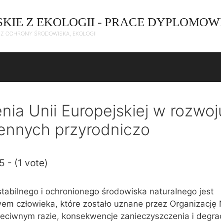
SKIE Z EKOLOGII - PRACE DYPLOMOW
C Z OCHRONY ŚRODOWISKA, EKOLOGII
ia Unii Europejskiej w rozwoj
ennych przyrodniczo
5 - (1 vote)
abilnego i ochronionego środowiska naturalnego jest
m człowieka, które zostało uznane przez Organizację
eciwnym razie, konsekwencje zanieczyszczenia i degra