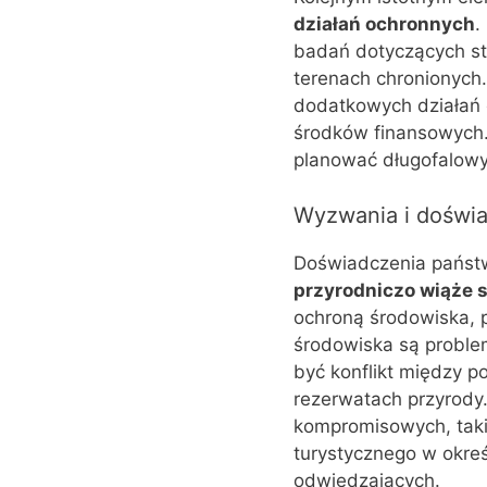
działań ochronnych
.
badań dotyczących st
terenach chronionych
dodatkowych działań 
środków finansowych. 
planować długofalowy
Wyzwania i doświa
Doświadczenia państ
przyrodniczo wiąże 
ochroną środowiska, p
środowiska są probl
być konflikt między p
rezerwatach przyrody.
kompromisowych, takic
turystycznego w okreś
odwiedzających.