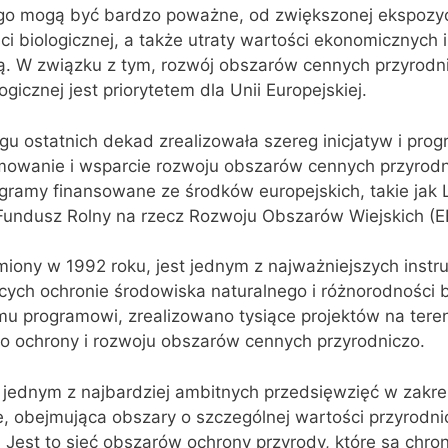
go mogą być bardzo poważne, od zwiększonej ekspozyc
ci biologicznej, a także utraty wartości ekonomicznych 
ą. W związku z tym, rozwój obszarów cennych przyrodni
ogicznej jest priorytetem dla Unii Europejskiej.
gu ostatnich dekad zrealizowała szereg inicjatyw i pro
mowanie i wsparcie rozwoju obszarów cennych przyrodn
ramy finansowane ze środków europejskich, takie jak L
 Fundusz Rolny na rzecz Rozwoju Obszarów Wiejskich (
miony w 1992 roku, jest jednym z najważniejszych inst
ych ochronie środowiska naturalnego i różnorodności bi
mu programowi, zrealizowano tysiące projektów na tereni
 do ochrony i rozwoju obszarów cennych przyrodniczo.
 jednym z najbardziej ambitnych przedsięwzięć w zakre
, obejmująca obszary o szczególnej wartości przyrodnic
j. Jest to sieć obszarów ochrony przyrody, które są chr