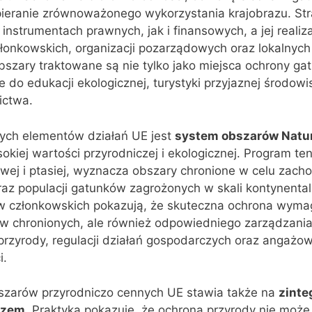
ieranie zrównoważonego wykorzystania krajobrazu. Stra
 instrumentach prawnych, jak i finansowych, a jej reali
onkowskich, organizacji pozarządowych oraz lokalnych
szary traktowane są nie tylko jako miejsca ochrony ga
e do edukacji ekologicznej, turystyki przyjaznej środowis
ictwa.
ch elementów działań UE jest
system obszarów Natu
okiej wartości przyrodniczej i ekologicznej. Program ten
wej i ptasiej, wyznacza obszary chronione w celu zach
oraz populacji gatunków zagrożonych w skali kontynental
 członkowskich pokazują, że skuteczna ochrona wymag
w chronionych, ale również odpowiedniego zarządzania
rzyrody, regulacji działań gospodarczych oraz angażo
i.
zarów przyrodniczo cennych UE stawia także na
zinte
azem
. Praktyka pokazuje, że ochrona przyrody nie może