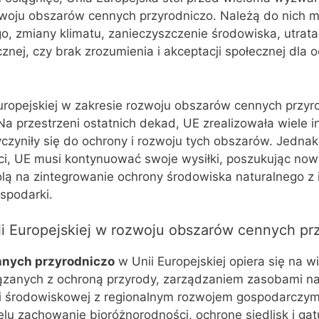
zwoju obszarów cennych przyrodniczo. Należą do nich m.
o, zmiany klimatu, zanieczyszczenie środowiska, utrata
znej, czy brak zrozumienia i akceptacji społecznej dla 
uropejskiej w zakresie rozwoju obszarów cennych przyr
a przestrzeni ostatnich dekad, UE zrealizowała wiele in
czyniły się do ochrony i rozwoju tych obszarów. Jednak
i, UE musi kontynuować swoje wysiłki, poszukując no
olą na zintegrowanie ochrony środowiska naturalnego z 
ospodarki.
i Europejskiej w rozwoju obszarów cennych pr
nnych przyrodniczo
w Unii Europejskiej opiera się na wi
zanych z ochroną przyrody, zarządzaniem zasobami na
tyki środowiskowej z regionalnym rozwojem gospodarczy
elu zachowanie bioróżnorodności, ochronę siedlisk i ga