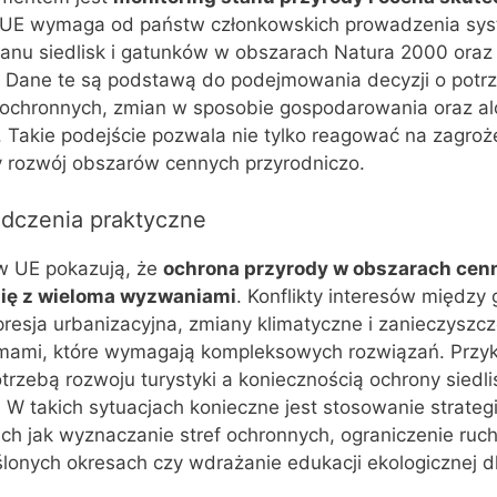
 UE wymaga od państw członkowskich prowadzenia sy
anu siedlisk i gatunków w obszarach Natura 2000 oraz
. Dane te są podstawą do podejmowania decyzji o potr
ochronnych, zmian w sposobie gospodarowania oraz alo
Takie podejście pozwala nie tylko reagować na zagroże
 rozwój obszarów cennych przyrodniczo.
dczenia praktyczne
w UE pokazują, że
ochrona przyrody w obszarach cen
się z wieloma wyzwaniami
. Konflikty interesów między
resja urbanizacyjna, zmiany klimatyczne i zanieczyszcz
emami, które wymagają kompleksowych rozwiązań. Prz
otrzebą rozwoju turystyki a koniecznością ochrony siedl
 W takich sytuacjach konieczne jest stosowanie strategi
h jak wyznaczanie stref ochronnych, ograniczenie ruc
lonych okresach czy wdrażanie edukacji ekologicznej d