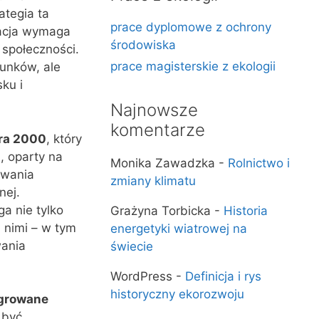
tegia ta
prace dyplomowe z ochrony
zacja wymaga
środowiska
 społeczności.
prace magisterskie z ekologii
tunków, ale
ku i
Najnowsze
komentarze
ra 2000
, który
, oparty na
Monika Zawadzka
-
Rolnictwo i
owania
zmiany klimatu
nej.
a nie tylko
Grażyna Torbicka
-
Historia
 nimi – w tym
energetyki wiatrowej na
wania
świecie
WordPress
-
Definicja i rys
historyczny ekorozwoju
growane
 być