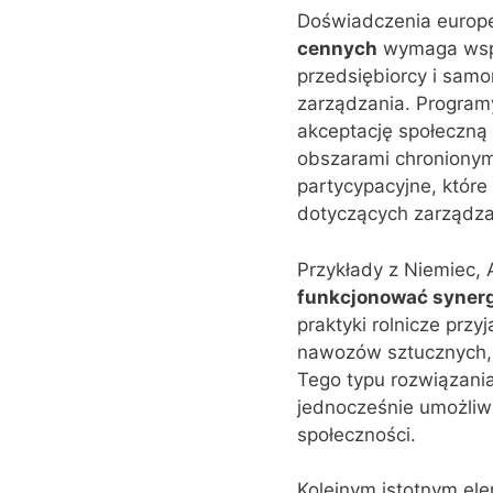
Doświadczenia europe
cennych
wymaga współ
przedsiębiorcy i sam
zarządzania. Program
akceptację społeczną 
obszarami chronionymi
partycypacyjne, któr
dotyczących zarządza
Przykłady z Niemiec, 
funkcjonować synerg
praktyki rolnicze prz
nawozów sztucznych, 
Tego typu rozwiązani
jednocześnie umożliwi
społeczności.
Kolejnym istotnym el