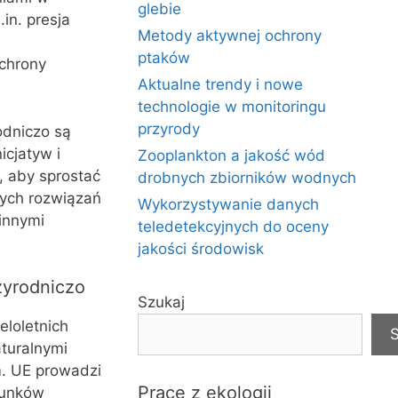
glebie
in. presja
Metody aktywnej ochrony
ptaków
ochrony
Aktualne trendy i nowe
technologie w monitoringu
przyrody
odniczo są
icjatyw i
Zooplankton a jakość wód
, aby sprostać
drobnych zbiorników wodnych
wych rozwiązań
Wykorzystywanie danych
innymi
teledetekcyjnych do oceny
jakości środowisk
zyrodniczo
Szukaj
eloletnich
S
turalnymi
m. UE prowadzi
Prace z ekologii
tunków