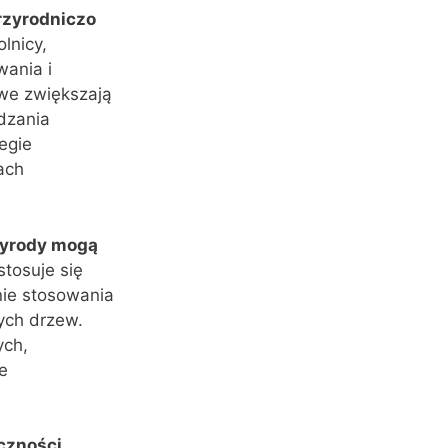
rzyrodniczo
lnicy,
wania i
owe zwiększają
dzania
egie
ach
rzyrody mogą
stosuje się
nie stosowania
ych drzew.
ych,
e
czności