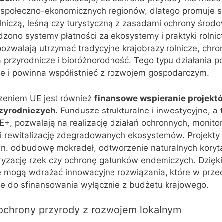
społeczno-ekonomicznych regionów, dlatego promuje s
olniczą, leśną czy turystyczną z zasadami ochrony środ
zono systemy płatności za ekosystemy i praktyki rolni
pozwalają utrzymać tradycyjne krajobrazy rolnicze, chro
a przyrodnicze i bioróżnorodność. Tego typu działania p
e i powinna współistnieć z rozwojem gospodarczym.
eniem UE jest również
finansowe wspieranie projektó
zyrodniczych
. Fundusze strukturalne i inwestycyjne, a 
FE+, pozwalają na realizację działań ochronnych, monitor
 i rewitalizację zdegradowanych ekosystemów. Projekty
in. odbudowę mokradeł, odtworzenie naturalnych koryt
uryzację rzek czy ochronę gatunków endemiczych. Dzięk
 mogą wdrażać innowacyjne rozwiązania, które w prz
e do sfinansowania wyłącznie z budżetu krajowego.
i ochrony przyrody z rozwojem lokalnym