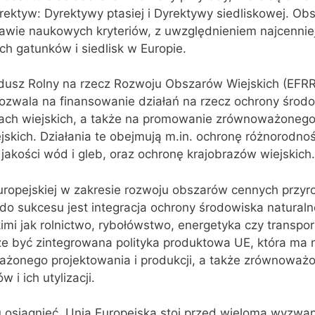
ktyw: Dyrektywy ptasiej i Dyrektywy siedliskowej. Obs
wie naukowych kryteriów, z uwzględnieniem najcenniej
ch gatunków i siedlisk w Europie.
undusz Rolny na rzecz Rozwoju Obszarów Wiejskich (EFR
pozwala na finansowanie działań na rzecz ochrony środ
ach wiejskich, a także na promowanie zrównoważonego 
skich. Działania te obejmują m.in. ochronę różnorodnoś
 jakości wód i gleb, oraz ochronę krajobrazów wiejskich.
uropejskiej w zakresie rozwoju obszarów cennych przyr
do sukcesu jest integracja ochrony środowiska naturaln
kimi jak rolnictwo, rybołówstwo, energetyka czy transpo
e być zintegrowana polityka produktowa UE, która ma 
onego projektowania i produkcji, a także zrównoważ
 i ich utylizacji.
 osiągnięć, Unia Europejska stoi przed wieloma wyzwa