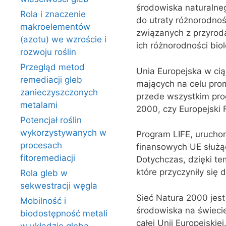
środowiska naturalne
Rola i znaczenie
do utraty różnorodnoś
makroelementów
związanych z przyrod
(azotu) we wzroście i
ich różnorodności biol
rozwoju roślin
Przegląd metod
Unia Europejska w cią
remediacji gleb
mających na celu pro
zanieczyszczonych
przede wszystkim prog
metalami
2000, czy Europejski
Potencjał roślin
wykorzystywanych w
Program LIFE, urucho
procesach
finansowych UE służąc
fitoremediacji
Dotychczas, dzięki te
które przyczyniły się
Rola gleb w
sekwestracji węgla
Sieć Natura 2000 jest
Mobilność i
środowiska na świecie
biodostępność metali
całej Unii Europejskie