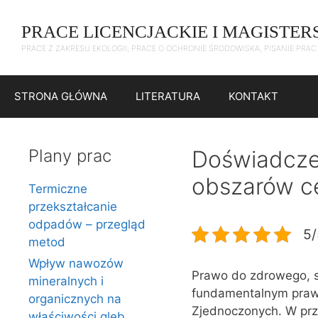
Przejdź
do
PRACE LICENCJACKIE I MAGISTER
treści
PRACE Z ZAKRESU EKOLOGII, PRACE O OCHRONIE ŚRODOWISKA, PISANIE PRA
STRONA GŁÓWNA
LITERATURA
KONTAKT
Plany prac
Doświadczen
obszarów c
Termiczne
przekształcanie
odpadów – przegląd
5/
metod
Wpływ nawozów
Prawo do zdrowego, st
mineralnych i
fundamentalnym prawe
organicznych na
Zjednoczonych. W prz
właściwości gleb