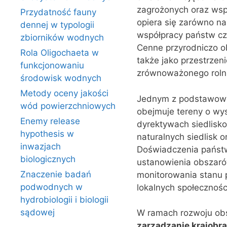
zagrożonych oraz wsp
Przydatność fauny
opiera się zarówno na
dennej w typologii
współpracy państw czł
zbiorników wodnych
Cenne przyrodniczo ob
Rola Oligochaeta w
także jako przestrzeni
funkcjonowaniu
zrównoważonego roln
środowisk wodnych
Metody oceny jakości
Jednym z podstawowy
wód powierzchniowych
obejmuje tereny o wys
Enemy release
dyrektywach siedlisko
hypothesis w
naturalnych siedlisk 
inwazjach
Doświadczenia państw
biologicznych
ustanowienia obszaró
Znaczenie badań
monitorowania stanu p
podwodnych w
lokalnych społecznośc
hydrobiologii i biologii
sądowej
W ramach rozwoju obs
zarządzanie krajobr