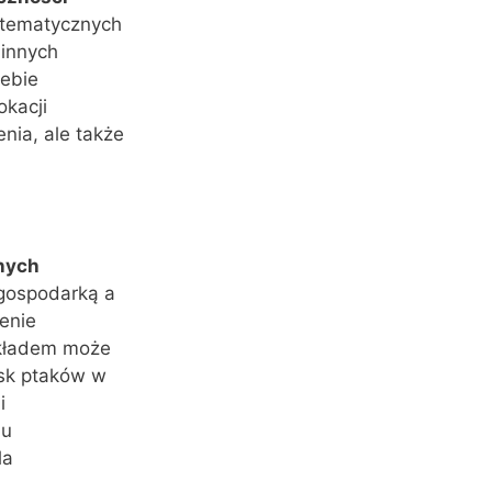
stematycznych
 innych
zebie
kacji
nia, ale także
nych
 gospodarką a
enie
ykładem może
isk ptaków w
i
hu
la