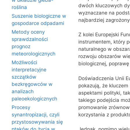
w układzie gleba-
dwóch kluczowych dyre
roślina
wyznaczane na podsta
Suszenie biologiczne w
najbardziej zagrożony
gospodarce odpadami
Metody oceny
Z kolei Europejski F
sprawdzalności
instrumentem, który 
prognoz
naturalnego w obszar
meteorologicznych
rozwoju obszarów wiej
Możliwości
biologicznej, poprawę
interpretacyjne
szczątków
Doświadczenia Unii E
bezkręgowców w
pokazują, że kluczem 
analizach
aspektami polityki, ta
paleoekologicznych
takiego podejścia moż
promowanie zrównoważ
Procesy
korzystania z produktów
synantropizacji, czyli
przystosowywania się
ptaków do życia w
Jednak, pomimo wielu