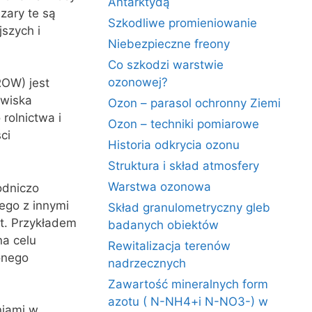
Antarktydą
zary te są
Szkodliwe promieniowanie
szych i
Niebezpieczne freony
Co szkodzi warstwie
ozonowej?
ROW) jest
owiska
Ozon – parasol ochronny Ziemi
rolnictwa i
Ozon – techniki pomiarowe
ci
Historia odkrycia ozonu
Struktura i skład atmosfery
Warstwa ozonowa
odniczo
ego z innymi
Skład granulometryczny gleb
rt. Przykładem
badanych obiektów
na celu
Rewitalizacja terenów
onego
nadrzecznych
Zawartość mineralnych form
azotu ( N-NH4+i N-NO3-) w
niami w