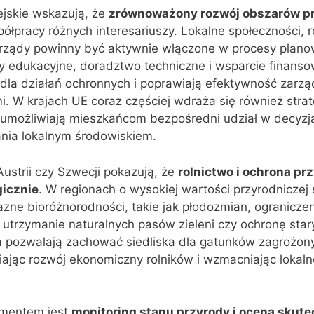
jskie wskazują, że
zrównoważony rozwój obszarów p
pracy różnych interesariuszy. Lokalne społeczności, ro
orządy powinny być aktywnie włączone w procesy plano
y edukacyjne, doradztwo techniczne i wsparcie finans
dla działań ochronnych i poprawiają efektywność zarzą
. W krajach UE coraz częściej wdraża się również strat
e umożliwiają mieszkańcom bezpośredni udział w decyzj
nia lokalnym środowiskiem.
Austrii czy Szwecji pokazują, że
rolnictwo i ochrona p
icznie
. W regionach o wysokiej wartości przyrodniczej 
yjazne bioróżnorodności, takie jak płodozmian, ogranicze
utrzymanie naturalnych pasów zieleni czy ochronę star
a pozwalają zachować siedliska dla gatunków zagrożon
ając rozwój ekonomiczny rolników i wzmacniając lokaln
ementem jest
monitoring stanu przyrody i ocena skute