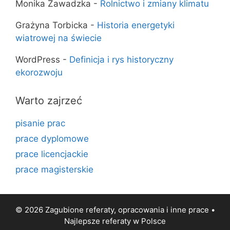
Monika Zawadzka
-
Rolnictwo i zmiany klimatu
Grażyna Torbicka
-
Historia energetyki
wiatrowej na świecie
WordPress
-
Definicja i rys historyczny
ekorozwoju
Warto zajrzeć
pisanie prac
prace dyplomowe
prace licencjackie
prace magisterskie
© 2026 Zagubione referaty, opracowania i inne prace •
Najlepsze
referaty
w Polsce