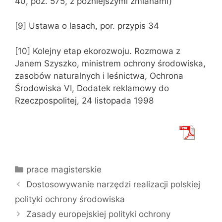
40, poz. 575, z późniejszymi zmianami)
[9] Ustawa o lasach, por. przypis 34
[10] Kolejny etap ekorozwoju. Rozmowa z
Janem Szyszko, ministrem ochrony środowiska,
zasobów naturalnych i leśnictwa, Ochrona
Środowiska VI, Dodatek reklamowy do
Rzeczpospolitej, 24 listopada 1998
Kategorie
prace magisterskie
Dostosowywanie narzędzi realizacji polskiej
polityki ochrony środowiska
Zasady europejskiej polityki ochrony