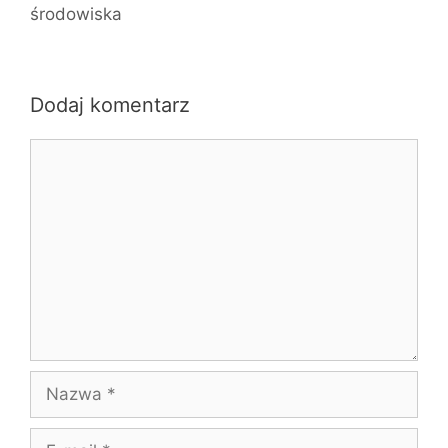
środowiska
Dodaj komentarz
Komentarz
Nazwa
E-