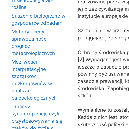
w układzie gleba-
realizowane przez wsp
roślina
jej przez cywilizację
Suszenie biologiczne w
instytucje europejskie
gospodarce odpadami
Szczególnie w przemyśl
Metody oceny
pociągającej za sobą 
sprawdzalności
prognoz
Ochronę środowiska 
meteorologicznych
[2] Wymagane jest wi
Możliwości
jeszcze o zasadzie pr
interpretacyjne
powinny być usuwane 
szczątków
zasadzie prewencji, k
bezkręgowców w
środowiska. Zapobiega
analizach
szkód.
paleoekologicznych
Procesy
Wymienione tu zostały
synantropizacji, czyli
Każda z nich jest ist
przystosowywania się
skuteczność polityki 
ptaków do życia w