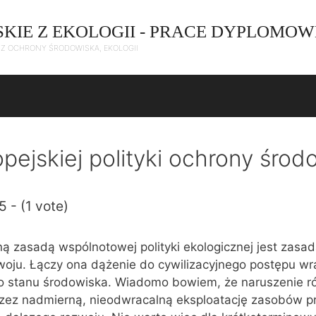
SKIE Z EKOLOGII - PRACE DYPLOMOW
C Z OCHRONY ŚRODOWISKA, EKOLOGII
pejskiej polityki ochrony środ
5 - (1 vote)
ą zasadą wspólnotowej polityki ekologicznej jest zasa
ju. Łączy ona dążenie do cywilizacyjnego postępu wra
o stanu środowiska. Wiadomo bowiem, że naruszenie 
przez nadmierną, nieodwracalną eksploatację zasobów p