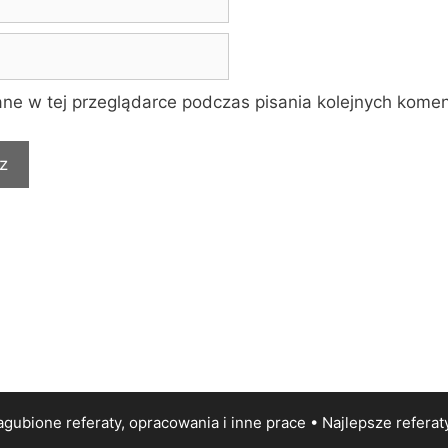
ne w tej przeglądarce podczas pisania kolejnych komen
gubione referaty, opracowania i inne prace • Najlepsze
referat