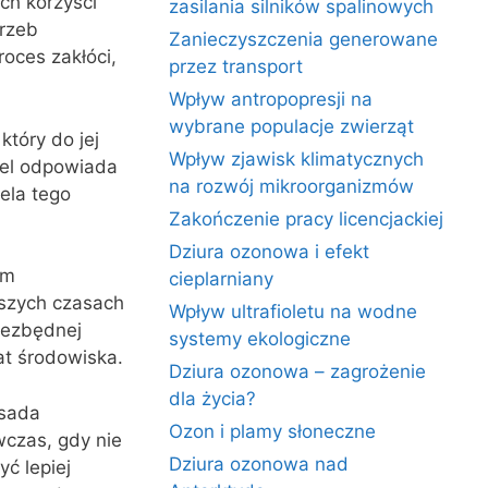
ch korzyści
zasilania silników spalinowych
trzeb
Zanieczyszczenia generowane
roces zakłóci,
przez transport
Wpływ antropopresji na
wybrane populacje zwierząt
tóry do jej
Wpływ zjawisk klimatycznych
iel odpowiada
na rozwój mikroorganizmów
ela tego
Zakończenie pracy licencjackiej
Dziura ozonowa i efekt
om
cieplarniany
szych czasach
Wpływ ultrafioletu na wodne
iezbędnej
systemy ekologiczne
at środowiska.
Dziura ozonowa – zagrożenie
dla życia?
asada
Ozon i plamy słoneczne
czas, gdy nie
Dziura ozonowa nad
ć lepiej