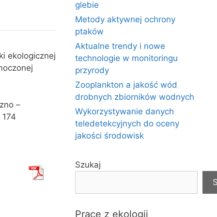
glebie
Metody aktywnej ochrony
ptaków
Aktualne trendy i nowe
i ekologicznej
technologie w monitoringu
noczonej
przyrody
Zooplankton a jakość wód
drobnych zbiorników wodnych
czno –
Wykorzystywanie danych
 174
teledetekcyjnych do oceny
jakości środowisk
Szukaj
S
Prace z ekologii