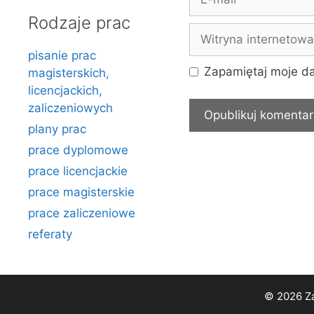
mail
Rodzaje prac
Witryna
internetowa
pisanie prac
Zapamiętaj moje da
magisterskich,
licencjackich,
zaliczeniowych
plany prac
prace dyplomowe
prace licencjackie
prace magisterskie
prace zaliczeniowe
referaty
© 2026 Za