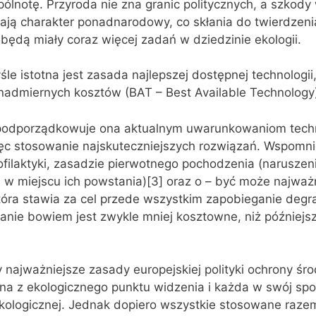
ólnotę. Przyroda nie zna granic politycznych, a szkod
 mają charakter ponadnarodowy, co skłania do twierdzeni
 będą miały coraz więcej zadań w dziedzinie ekologii.
e istotna jest zasada najlepszej dostępnej technologii,
nadmiernych kosztów (BAT – Best Available Technology)
podporządkowuje ona aktualnym uwarunkowaniom tech
ęc stosowanie najskuteczniejszych rozwiązań. Wspomn
ofilaktyki, zasadzie pierwotnego pochodzenia (narusze
w miejscu ich powstania)[3] oraz o – być może najważn
tóra stawia za cel przede wszystkim zapobieganie degra
nie bowiem jest zwykle mniej kosztowne, niż późniejsz
 najważniejsze zasady europejskiej polityki ochrony śr
otna z ekologicznego punktu widzenia i każda w swój sp
ekologicznej. Jednak dopiero wszystkie stosowane raze