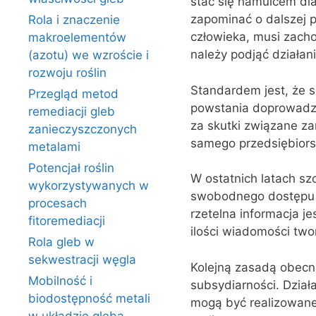
stać się hamulcem dla
zapominać o dalszej p
Rola i znaczenie
człowieka, musi zachow
makroelementów
należy podjąć działan
(azotu) we wzroście i
rozwoju roślin
Standardem jest, że 
Przegląd metod
powstania doprowadził
remediacji gleb
za skutki związane za
zanieczyszczonych
samego przedsiębiors
metalami
Potencjał roślin
W ostatnich latach sz
wykorzystywanych w
swobodnego dostępu d
procesach
rzetelna informacja j
fitoremediacji
ilości wiadomości two
Rola gleb w
sekwestracji węgla
Kolejną zasadą obecn
Mobilność i
subsydiarności. Dzia
biodostępność metali
mogą być realizowane