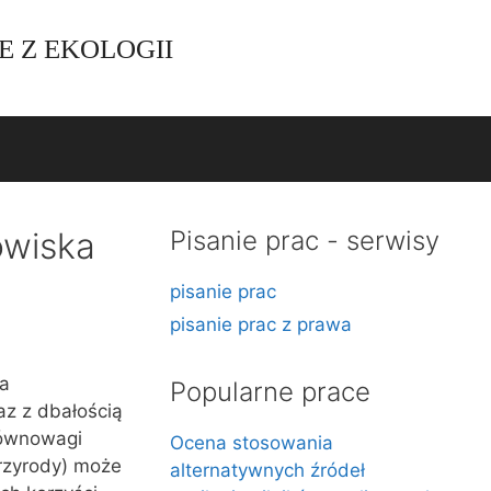
E Z EKOLOGII
owiska
Pisanie prac - serwisy
pisanie prac
pisanie prac z prawa
da
Popularne prace
z z dbałością
równowagi
Ocena stosowania
rzyrody) może
alternatywnych źródeł