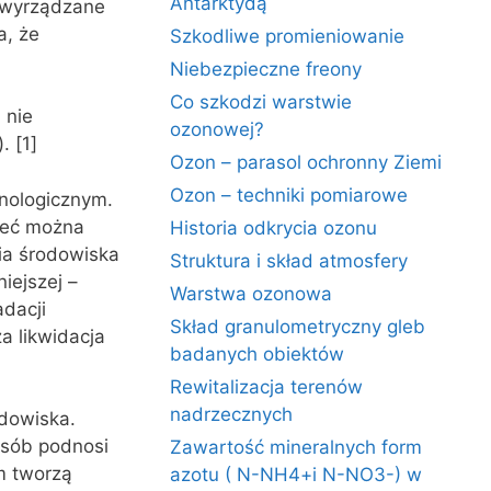
Antarktydą
y wyrządzane
a, że
Szkodliwe promieniowanie
Niebezpieczne freony
Co szkodzi warstwie
 nie
ozonowej?
. [1]
Ozon – parasol ochronny Ziemi
Ozon – techniki pomiarowe
nologicznym.
ieć można
Historia odkrycia ozonu
nia środowiska
Struktura i skład atmosfery
iejszej –
Warstwa ozonowa
dacji
Skład granulometryczny gleb
a likwidacja
badanych obiektów
Rewitalizacja terenów
nadrzecznych
odowiska.
osób podnosi
Zawartość mineralnych form
m tworzą
azotu ( N-NH4+i N-NO3-) w