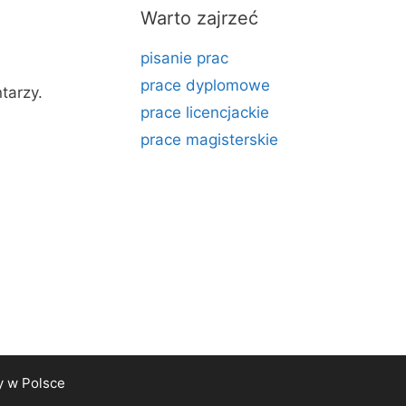
Warto zajrzeć
pisanie prac
prace dyplomowe
tarzy.
prace licencjackie
prace magisterskie
y
w Polsce