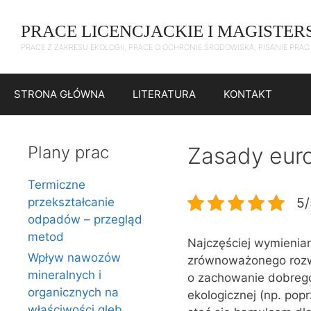
Przejdź
do
PRACE LICENCJACKIE I MAGISTER
treści
PRACE Z ZAKRESU EKOLOGII, PRACE O OCHRONIE ŚRODOWISKA, PISANIE PRA
STRONA GŁÓWNA
LITERATURA
KONTAKT
Plany prac
Zasady euro
Termiczne
5/
przekształcanie
odpadów – przegląd
metod
Najczęściej wymienian
Wpływ nawozów
zrównoważonego rozwo
mineralnych i
o zachowanie dobreg
organicznych na
ekologicznej (np. po
właściwości gleb