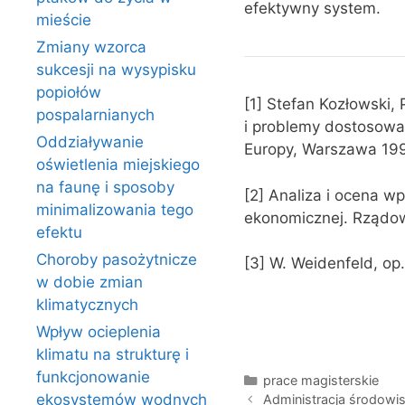
efektywny system.
mieście
Zmiany wzorca
sukcesji na wysypisku
popiołów
[1] Stefan Kozłowski,
pospalarnianych
i problemy dostosowaw
Oddziaływanie
Europy, Warszawa 199
oświetlenia miejskiego
na faunę i sposoby
[2] Analiza i ocena wp
minimalizowania tego
ekonomicznej. Rządow
efektu
Choroby pasożytnicze
[3] W. Weidenfeld, op. 
w dobie zmian
klimatycznych
Wpływ ocieplenia
klimatu na strukturę i
funkcjonowanie
Kategorie
prace magisterskie
ekosystemów wodnych
Administracja środowi