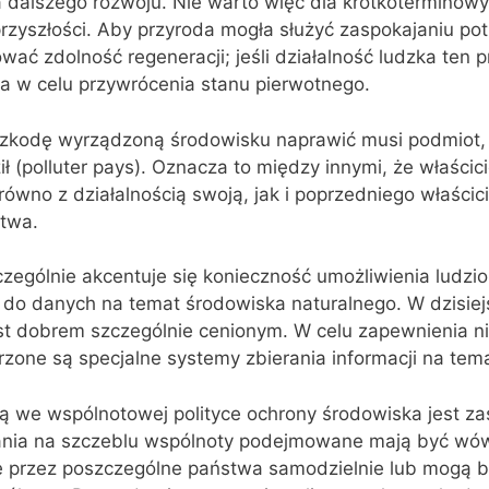
 dalszego rozwoju. Nie warto więc dla krótkoterminowy
rzyszłości. Aby przyroda mogła służyć zaspokajaniu po
ać zdolność regeneracji; jeśli działalność ludzka ten p
ia w celu przywrócenia stanu pierwotnego.
szkodę wyrządzoną środowisku naprawić musi podmiot, k
 (polluter pays). Oznacza to między innymi, że właścic
równo z działalnością swoją, jak i poprzedniego właścici
twa.
czególnie akcentuje się konieczność umożliwienia ludzi
o danych na temat środowiska naturalnego. W dzisiej
est dobrem szczególnie cenionym. W celu zapewnienia n
rzone są specjalne systemy zbierania informacji na tem
ą we wspólnotowej polityce ochrony środowiska jest z
łania na szczeblu wspólnoty podejmowane mają być wów
 przez poszczególne państwa samodzielnie lub mogą by