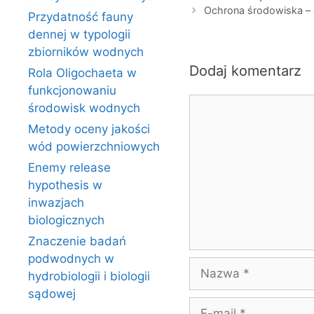
Ochrona środowiska – 
Przydatność fauny
dennej w typologii
zbiorników wodnych
Dodaj komentarz
Rola Oligochaeta w
funkcjonowaniu
Komentarz
środowisk wodnych
Metody oceny jakości
wód powierzchniowych
Enemy release
hypothesis w
inwazjach
biologicznych
Znaczenie badań
podwodnych w
Nazwa
hydrobiologii i biologii
sądowej
E-